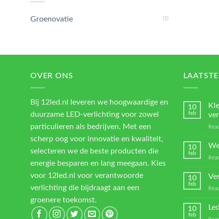
Groenovatie
(1)
OVER ONS
LAATSTE
Bij 12led.nl leveren we hoogwaardige en
Kl
10
duurzame LED-verlichting voor zowel
feb
ver
particulieren als bedrijven. Met een
Reac
scherp oog voor innovatie en kwaliteit,
We
10
selecteren we de beste producten die
feb
Reac
energie besparen en lang meegaan. Kies
voor 12led.nl voor verantwoorde
Ver
10
feb
verlichting die bijdraagt aan een
Reac
groenere toekomst.
Led
10
feb