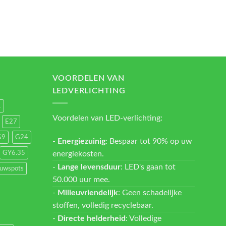
VOORDELEN VAN
LEDVERLICHTING
1
Voordelen van LED-verlichting:
E27
G9
G24
-
Energiezuinig
: Bespaar tot 90% op uw
energiekosten.
GY6.35
-
Lange levensduur
: LED's gaan tot
ouwspots
50.000 uur mee.
-
Milieuvriendelijk
: Geen schadelijke
stoffen, volledig recyclebaar.
-
Directe helderheid
: Volledige