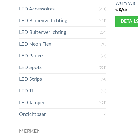
Warm Wit
LED Accessoires
€
8,95
(231)
LED Binnenverlichting
(411)
DETAIL
LED Buitenverlichting
(234)
LED Neon Flex
(60)
LED Paneel
(27)
LED Spots
(501)
LED Strips
(54)
LED TL
(55)
LED-lampen
(471)
Onzichtbaar
(7)
MERKEN