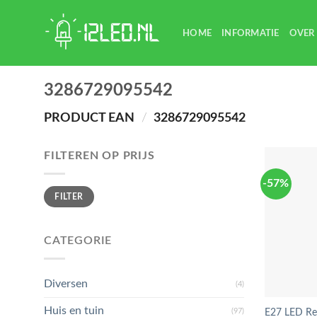
Skip
to
HOME
INFORMATIE
OVER
content
3286729095542
PRODUCT EAN
/
3286729095542
FILTEREN OP PRIJS
-57%
Min.
Max.
FILTER
prijs
prijs
CATEGORIE
Diversen
(4)
Huis en tuin
(97)
E27 LED Re