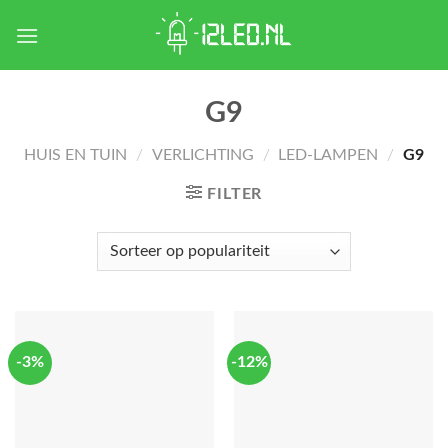
Skip
to
content
G9
HUIS EN TUIN
/
VERLICHTING
/
LED-LAMPEN
/
G9
FILTER
-3%
-12%