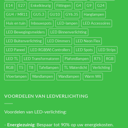
E14
E27
Enkelkleurig
Fittingen
G4
G9
G24
GU4 / MR11
GU5.3
GU10
GY6.35
Hanglampen
Huis en tuin
Inbouwspots
LED-lampen
LED Accessoires
LED Bewegingsmelders
LED Binnenverlichting
LED Buitenverlichting
LED Dimmers
LED Neon Flex
LED Paneel
LED RGB(W) Controllers
LED Spots
LED Strips
LED TL
LED Transformatoren
Plafondlampen
R7S
RGB
RGB
T5
T8
Tafellampen
TL Waterdicht
Verlichting
Vloerlampen
Wandlampen
Wandlampen
Warm Wit
VOORDELEN VAN LEDVERLICHTING
Voordelen van LED-verlichting:
-
Energiezuinig
: Bespaar tot 90% op uw energiekosten.