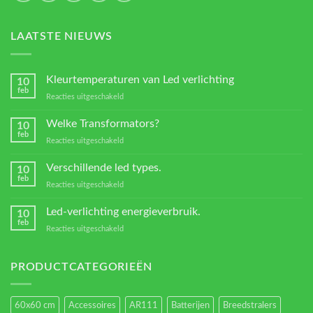
LAATSTE NIEUWS
Kleurtemperaturen van Led verlichting
10
feb
voor
Reacties uitgeschakeld
Kleurtemperaturen
van
Welke Transformators?
10
Led
feb
voor
Reacties uitgeschakeld
verlichting
Welke
Transformators?
Verschillende led types.
10
feb
voor
Reacties uitgeschakeld
Verschillende
led
Led-verlichting energieverbruik.
10
types.
feb
voor
Reacties uitgeschakeld
Led-
verlichting
energieverbruik.
PRODUCTCATEGORIEËN
60x60 cm
Accessoires
AR111
Batterijen
Breedstralers