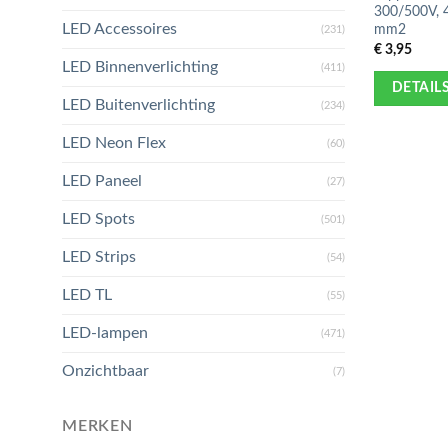
300/500V, 4
LED Accessoires
mm2
(231)
€
3,95
LED Binnenverlichting
(411)
DETAIL
LED Buitenverlichting
(234)
LED Neon Flex
(60)
LED Paneel
(27)
LED Spots
(501)
LED Strips
(54)
LED TL
(55)
LED-lampen
(471)
Onzichtbaar
(7)
MERKEN