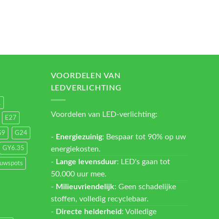
VOORDELEN VAN
LEDVERLICHTING
1
Voordelen van LED-verlichting:
E27
G9
G24
-
Energiezuinig
: Bespaar tot 90% op uw
energiekosten.
GY6.35
-
Lange levensduur
: LED's gaan tot
ouwspots
50.000 uur mee.
-
Milieuvriendelijk
: Geen schadelijke
stoffen, volledig recyclebaar.
-
Directe helderheid
: Volledige