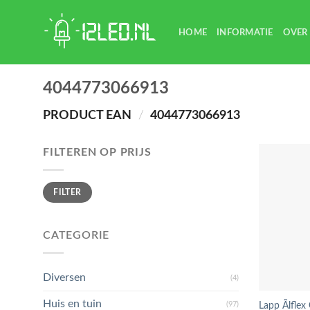
Skip
to
HOME
INFORMATIE
OVER
content
4044773066913
PRODUCT EAN
/
4044773066913
FILTEREN OP PRIJS
Min.
Max.
FILTER
prijs
prijs
CATEGORIE
Diversen
(4)
Huis en tuin
(97)
Lapp Ãlflex