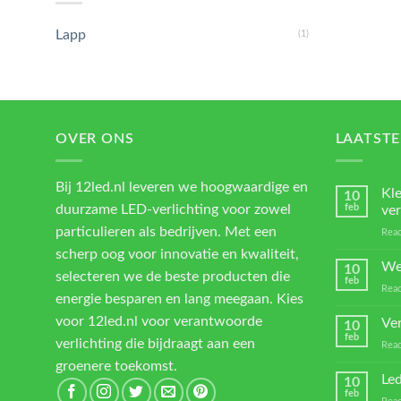
Lapp
(1)
OVER ONS
LAATSTE
Bij 12led.nl leveren we hoogwaardige en
Kl
10
duurzame LED-verlichting voor zowel
feb
ver
particulieren als bedrijven. Met een
Reac
scherp oog voor innovatie en kwaliteit,
We
10
selecteren we de beste producten die
feb
Reac
energie besparen en lang meegaan. Kies
voor 12led.nl voor verantwoorde
Ver
10
feb
verlichting die bijdraagt aan een
Reac
groenere toekomst.
Led
10
feb