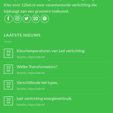
Kies voor 12led.nl voor verantwoorde verlichting die
bijdraagt aan een groenere toekomst.
LAATSTE NIEUWS
Kleurtemperaturen van Led verlichting
10
feb
voor
Reacties uitgeschakeld
Kleurtemperaturen
van
Welke Transformators?
10
Led
feb
voor
Reacties uitgeschakeld
verlichting
Welke
Transformators?
Verschillende led types.
10
feb
voor
Reacties uitgeschakeld
Verschillende
led
Led-verlichting energieverbruik.
10
types.
feb
voor
Reacties uitgeschakeld
Led-