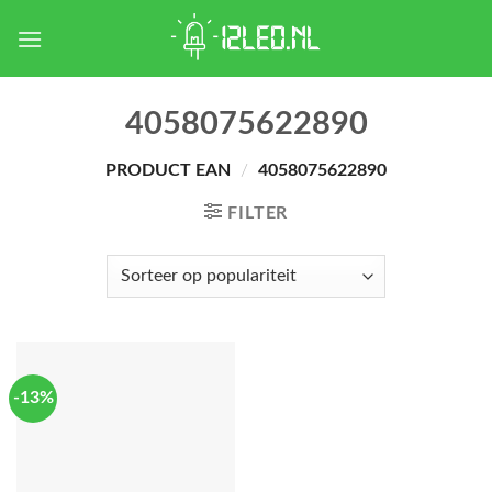
Skip
to
content
4058075622890
PRODUCT EAN
/
4058075622890
FILTER
-13%