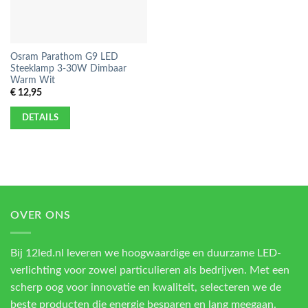
Osram Parathom G9 LED
Steeklamp 3-30W Dimbaar
Warm Wit
€
12,95
DETAILS
OVER ONS
Bij 12led.nl leveren we hoogwaardige en duurzame LED-
verlichting voor zowel particulieren als bedrijven. Met een
scherp oog voor innovatie en kwaliteit, selecteren we de
beste producten die energie besparen en lang meegaan.