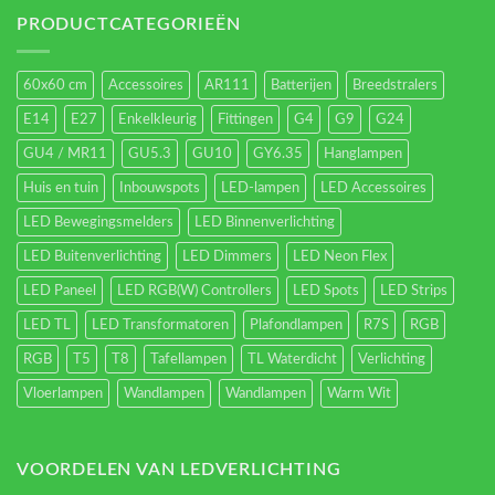
verlichting
energieverbruik.
PRODUCTCATEGORIEËN
60x60 cm
Accessoires
AR111
Batterijen
Breedstralers
E14
E27
Enkelkleurig
Fittingen
G4
G9
G24
GU4 / MR11
GU5.3
GU10
GY6.35
Hanglampen
Huis en tuin
Inbouwspots
LED-lampen
LED Accessoires
LED Bewegingsmelders
LED Binnenverlichting
LED Buitenverlichting
LED Dimmers
LED Neon Flex
LED Paneel
LED RGB(W) Controllers
LED Spots
LED Strips
LED TL
LED Transformatoren
Plafondlampen
R7S
RGB
RGB
T5
T8
Tafellampen
TL Waterdicht
Verlichting
Vloerlampen
Wandlampen
Wandlampen
Warm Wit
VOORDELEN VAN LEDVERLICHTING