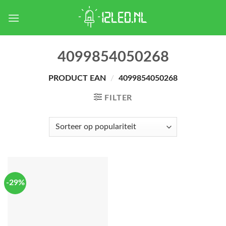
Skip
to
content
4099854050268
PRODUCT EAN
/
4099854050268
FILTER
-29%