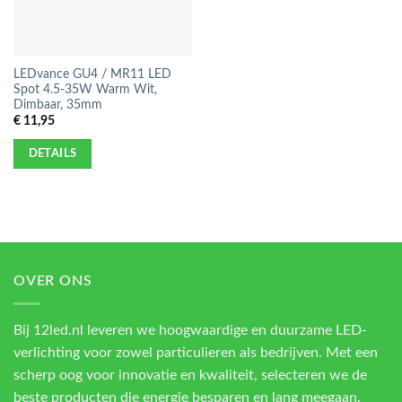
LEDvance GU4 / MR11 LED
Spot 4.5-35W Warm Wit,
Dimbaar, 35mm
€
11,95
DETAILS
OVER ONS
Bij 12led.nl leveren we hoogwaardige en duurzame LED-
verlichting voor zowel particulieren als bedrijven. Met een
scherp oog voor innovatie en kwaliteit, selecteren we de
beste producten die energie besparen en lang meegaan.