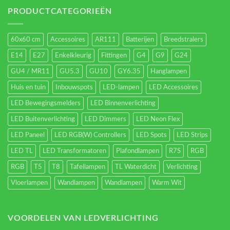
verlichting
energieverbruik.
PRODUCTCATEGORIEËN
60x60 cm
Accessoires
AR111
Batterijen
Breedstralers
E14
E27
Enkelkleurig
Fittingen
G4
G9
G24
GU4 / MR11
GU5.3
GU10
GY6.35
Hanglampen
Huis en tuin
Inbouwspots
LED-lampen
LED Accessoires
LED Bewegingsmelders
LED Binnenverlichting
LED Buitenverlichting
LED Dimmers
LED Neon Flex
LED Paneel
LED RGB(W) Controllers
LED Spots
LED Strips
LED TL
LED Transformatoren
Plafondlampen
R7S
RGB
RGB
T5
T8
Tafellampen
TL Waterdicht
Verlichting
Vloerlampen
Wandlampen
Wandlampen
Warm Wit
VOORDELEN VAN LEDVERLICHTING