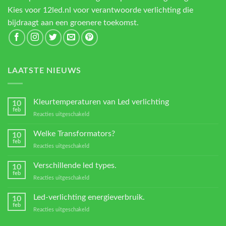
Kies voor 12led.nl voor verantwoorde verlichting die
bijdraagt aan een groenere toekomst.
LAATSTE NIEUWS
Kleurtemperaturen van Led verlichting
10
feb
voor
Reacties uitgeschakeld
Kleurtemperaturen
van
Welke Transformators?
10
Led
feb
voor
Reacties uitgeschakeld
verlichting
Welke
Transformators?
Verschillende led types.
10
feb
voor
Reacties uitgeschakeld
Verschillende
led
Led-verlichting energieverbruik.
10
types.
feb
voor
Reacties uitgeschakeld
Led-