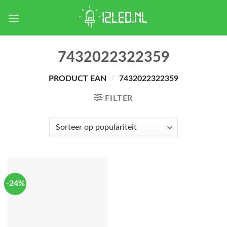
Skip
to
content
7432022322359
PRODUCT EAN
/
7432022322359
FILTER
-24%