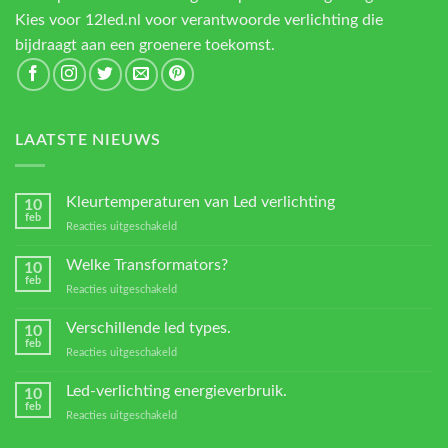
Kies voor 12led.nl voor verantwoorde verlichting die
bijdraagt aan een groenere toekomst.
LAATSTE NIEUWS
Kleurtemperaturen van Led verlichting
10
feb
voor
Reacties uitgeschakeld
Kleurtemperaturen
van
Welke Transformators?
10
Led
feb
voor
Reacties uitgeschakeld
verlichting
Welke
Transformators?
Verschillende led types.
10
feb
voor
Reacties uitgeschakeld
Verschillende
led
Led-verlichting energieverbruik.
10
types.
feb
voor
Reacties uitgeschakeld
Led-