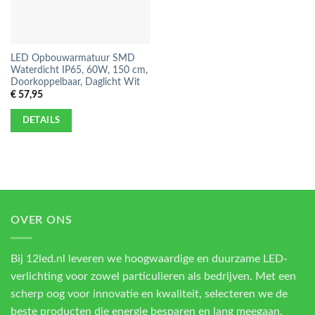
LED Opbouwarmatuur SMD
Waterdicht IP65, 60W, 150 cm,
Doorkoppelbaar, Daglicht Wit
€
57,95
DETAILS
OVER ONS
Bij 12led.nl leveren we hoogwaardige en duurzame LED-
verlichting voor zowel particulieren als bedrijven. Met een
scherp oog voor innovatie en kwaliteit, selecteren we de
beste producten die energie besparen en lang meegaan.