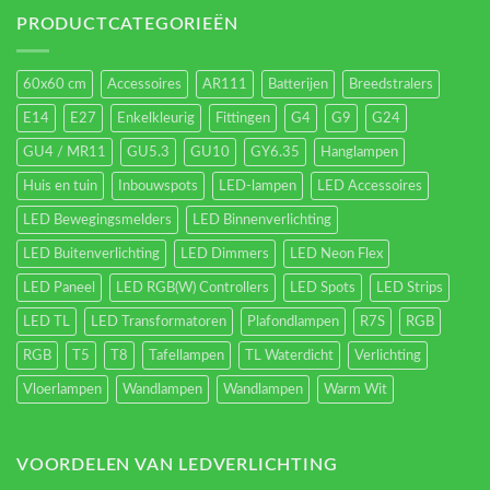
verlichting
energieverbruik.
PRODUCTCATEGORIEËN
60x60 cm
Accessoires
AR111
Batterijen
Breedstralers
E14
E27
Enkelkleurig
Fittingen
G4
G9
G24
GU4 / MR11
GU5.3
GU10
GY6.35
Hanglampen
Huis en tuin
Inbouwspots
LED-lampen
LED Accessoires
LED Bewegingsmelders
LED Binnenverlichting
LED Buitenverlichting
LED Dimmers
LED Neon Flex
LED Paneel
LED RGB(W) Controllers
LED Spots
LED Strips
LED TL
LED Transformatoren
Plafondlampen
R7S
RGB
RGB
T5
T8
Tafellampen
TL Waterdicht
Verlichting
Vloerlampen
Wandlampen
Wandlampen
Warm Wit
VOORDELEN VAN LEDVERLICHTING