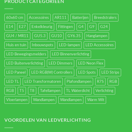
energieverbruik.
PRODUCTCATEGORIEËN
60x60 cm
Accessoires
AR111
Batterijen
Breedstralers
E14
E27
Enkelkleurig
Fittingen
G4
G9
G24
GU4 / MR11
GU5.3
GU10
GY6.35
Hanglampen
Huis en tuin
Inbouwspots
LED-lampen
LED Accessoires
LED Bewegingsmelders
LED Binnenverlichting
LED Buitenverlichting
LED Dimmers
LED Neon Flex
LED Paneel
LED RGB(W) Controllers
LED Spots
LED Strips
LED TL
LED Transformatoren
Plafondlampen
R7S
RGB
RGB
T5
T8
Tafellampen
TL Waterdicht
Verlichting
Vloerlampen
Wandlampen
Wandlampen
Warm Wit
VOORDELEN VAN LEDVERLICHTING