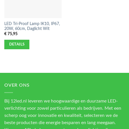
LED Tri-Proof Lamp IK10, IP67,
20W, 60cm, Daglicht Wit
€
75,95
DETAILS
OVER ONS
Bij 12led.nl leveren we hoogwaardige en duurzame LED-
verlichting voor zowel particulieren als bedrijven. Met een
scherp oog voor innovatie en kwaliteit, selecteren we de
beste producten die energie besparen en lang meegaan.