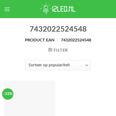
Skip
to
content
7432022524548
PRODUCT EAN
/
7432022524548
FILTER
-33%