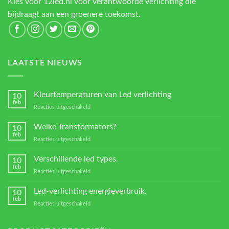
Kies voor 12led.nl voor verantwoorde verlichting die
bijdraagt aan een groenere toekomst.
LAATSTE NIEUWS
Kleurtemperaturen van Led verlichting
10
feb
voor
Reacties uitgeschakeld
Kleurtemperaturen
van
Welke Transformators?
10
Led
feb
voor
Reacties uitgeschakeld
verlichting
Welke
Transformators?
Verschillende led types.
10
feb
voor
Reacties uitgeschakeld
Verschillende
led
Led-verlichting energieverbruik.
10
types.
feb
voor
Reacties uitgeschakeld
Led-
verlichting