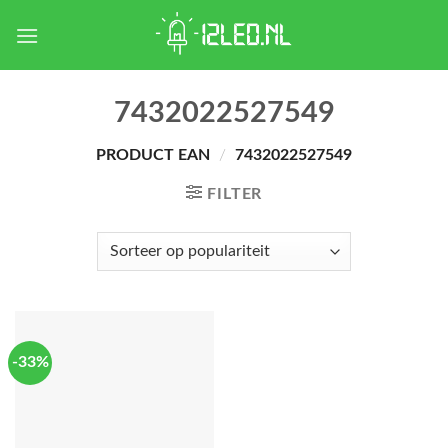
Skip
to
content
7432022527549
PRODUCT EAN
/
7432022527549
FILTER
-33%