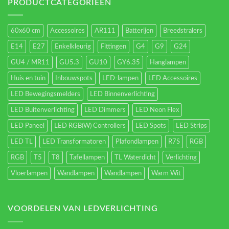
energieverbruik.
PRODUCTCATEGORIEËN
60x60 cm
Accessoires
AR111
Batterijen
Breedstralers
E14
E27
Enkelkleurig
Fittingen
G4
G9
G24
GU4 / MR11
GU5.3
GU10
GY6.35
Hanglampen
Huis en tuin
Inbouwspots
LED-lampen
LED Accessoires
LED Bewegingsmelders
LED Binnenverlichting
LED Buitenverlichting
LED Dimmers
LED Neon Flex
LED Paneel
LED RGB(W) Controllers
LED Spots
LED Strips
LED TL
LED Transformatoren
Plafondlampen
R7S
RGB
RGB
T5
T8
Tafellampen
TL Waterdicht
Verlichting
Vloerlampen
Wandlampen
Wandlampen
Warm Wit
VOORDELEN VAN LEDVERLICHTING