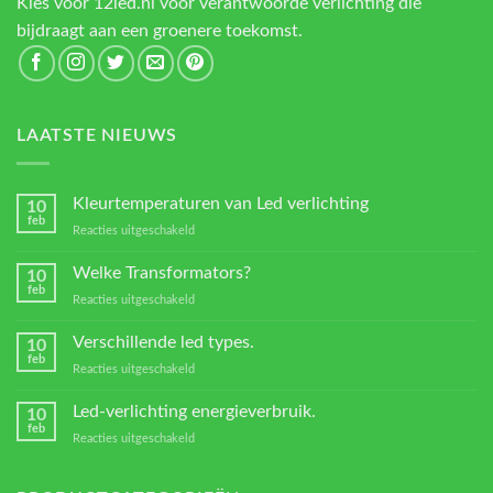
Kies voor 12led.nl voor verantwoorde verlichting die
bijdraagt aan een groenere toekomst.
LAATSTE NIEUWS
Kleurtemperaturen van Led verlichting
10
feb
voor
Reacties uitgeschakeld
Kleurtemperaturen
van
Welke Transformators?
10
Led
feb
voor
Reacties uitgeschakeld
verlichting
Welke
Transformators?
Verschillende led types.
10
feb
voor
Reacties uitgeschakeld
Verschillende
led
Led-verlichting energieverbruik.
10
types.
feb
voor
Reacties uitgeschakeld
Led-
verlichting