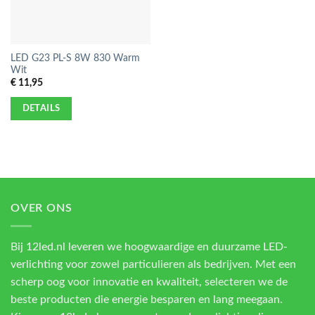
LED G23 PL-S 8W 830 Warm
Wit
€
11,95
DETAILS
OVER ONS
Bij 12led.nl leveren we hoogwaardige en duurzame LED-
verlichting voor zowel particulieren als bedrijven. Met een
scherp oog voor innovatie en kwaliteit, selecteren we de
beste producten die energie besparen en lang meegaan.