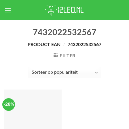
Skip
to
content
7432022532567
PRODUCT EAN
/
7432022532567
FILTER
-28%