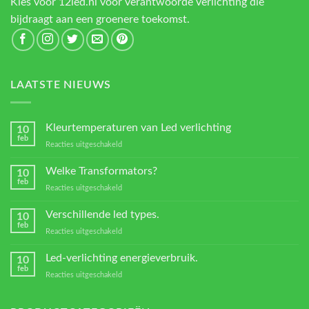
Kies voor 12led.nl voor verantwoorde verlichting die
bijdraagt aan een groenere toekomst.
LAATSTE NIEUWS
Kleurtemperaturen van Led verlichting
10
feb
voor
Reacties uitgeschakeld
Kleurtemperaturen
van
Welke Transformators?
10
Led
feb
voor
Reacties uitgeschakeld
verlichting
Welke
Transformators?
Verschillende led types.
10
feb
voor
Reacties uitgeschakeld
Verschillende
led
Led-verlichting energieverbruik.
10
types.
feb
voor
Reacties uitgeschakeld
Led-
verlichting