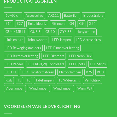
energieverbruik.
PRODUCTCATEGORIEËN
60x60 cm
Accessoires
AR111
Batterijen
Breedstralers
E14
E27
Enkelkleurig
Fittingen
G4
G9
G24
GU4 / MR11
GU5.3
GU10
GY6.35
Hanglampen
Huis en tuin
Inbouwspots
LED-lampen
LED Accessoires
LED Bewegingsmelders
LED Binnenverlichting
LED Buitenverlichting
LED Dimmers
LED Neon Flex
LED Paneel
LED RGB(W) Controllers
LED Spots
LED Strips
LED TL
LED Transformatoren
Plafondlampen
R7S
RGB
RGB
T5
T8
Tafellampen
TL Waterdicht
Verlichting
Vloerlampen
Wandlampen
Wandlampen
Warm Wit
VOORDELEN VAN LEDVERLICHTING