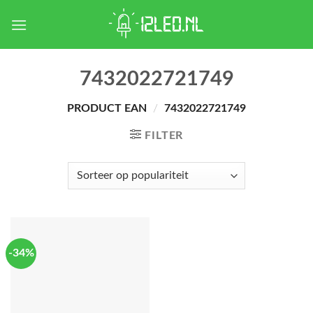
Skip
to
content
7432022721749
PRODUCT EAN
/
7432022721749
FILTER
-34%