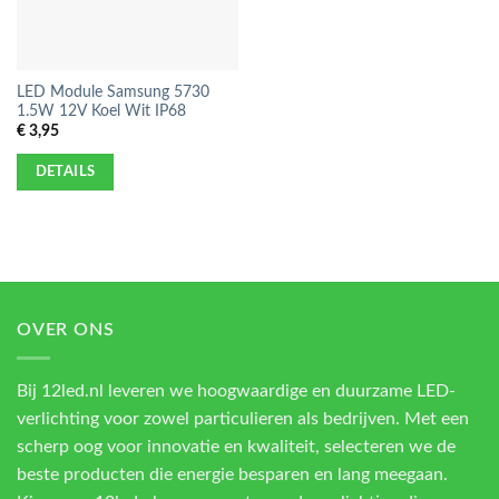
LED Module Samsung 5730
1.5W 12V Koel Wit IP68
€
3,95
DETAILS
OVER ONS
Bij 12led.nl leveren we hoogwaardige en duurzame LED-
verlichting voor zowel particulieren als bedrijven. Met een
scherp oog voor innovatie en kwaliteit, selecteren we de
beste producten die energie besparen en lang meegaan.