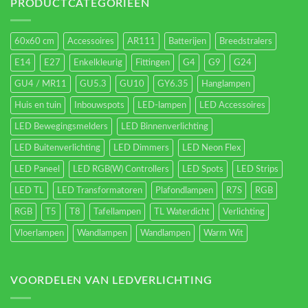
energieverbruik.
PRODUCTCATEGORIEËN
60x60 cm
Accessoires
AR111
Batterijen
Breedstralers
E14
E27
Enkelkleurig
Fittingen
G4
G9
G24
GU4 / MR11
GU5.3
GU10
GY6.35
Hanglampen
Huis en tuin
Inbouwspots
LED-lampen
LED Accessoires
LED Bewegingsmelders
LED Binnenverlichting
LED Buitenverlichting
LED Dimmers
LED Neon Flex
LED Paneel
LED RGB(W) Controllers
LED Spots
LED Strips
LED TL
LED Transformatoren
Plafondlampen
R7S
RGB
RGB
T5
T8
Tafellampen
TL Waterdicht
Verlichting
Vloerlampen
Wandlampen
Wandlampen
Warm Wit
VOORDELEN VAN LEDVERLICHTING