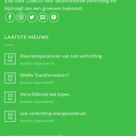
Kies voor 12led.nl voor verantwoorde verlichting die
bijdraagt aan een groenere toekomst.
LAATSTE NIEUWS
Kleurtemperaturen van Led verlichting
10
feb
voor
Reacties uitgeschakeld
Kleurtemperaturen
van
Welke Transformators?
10
Led
feb
voor
Reacties uitgeschakeld
verlichting
Welke
Transformators?
Verschillende led types.
10
feb
voor
Reacties uitgeschakeld
Verschillende
led
Led-verlichting energieverbruik.
10
types.
feb
voor
Reacties uitgeschakeld
Led-
verlichting