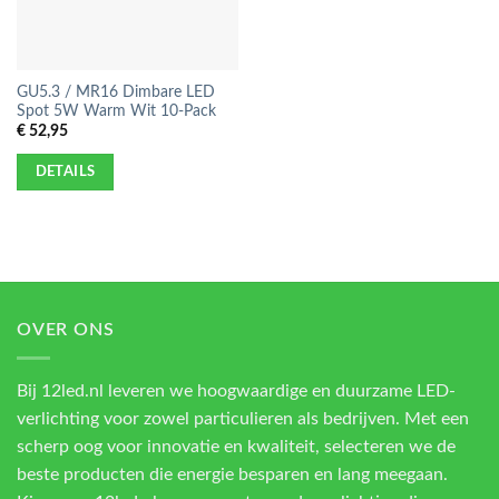
GU5.3 / MR16 Dimbare LED
Spot 5W Warm Wit 10-Pack
€
52,95
DETAILS
OVER ONS
Bij 12led.nl leveren we hoogwaardige en duurzame LED-
verlichting voor zowel particulieren als bedrijven. Met een
scherp oog voor innovatie en kwaliteit, selecteren we de
beste producten die energie besparen en lang meegaan.