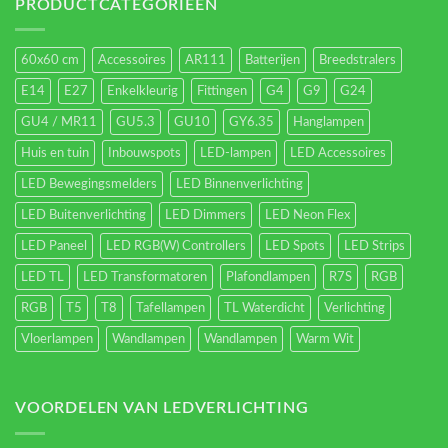
energieverbruik.
PRODUCTCATEGORIEËN
60x60 cm
Accessoires
AR111
Batterijen
Breedstralers
E14
E27
Enkelkleurig
Fittingen
G4
G9
G24
GU4 / MR11
GU5.3
GU10
GY6.35
Hanglampen
Huis en tuin
Inbouwspots
LED-lampen
LED Accessoires
LED Bewegingsmelders
LED Binnenverlichting
LED Buitenverlichting
LED Dimmers
LED Neon Flex
LED Paneel
LED RGB(W) Controllers
LED Spots
LED Strips
LED TL
LED Transformatoren
Plafondlampen
R7S
RGB
RGB
T5
T8
Tafellampen
TL Waterdicht
Verlichting
Vloerlampen
Wandlampen
Wandlampen
Warm Wit
VOORDELEN VAN LEDVERLICHTING