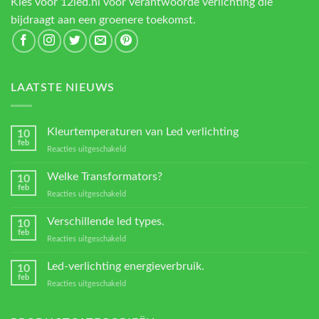
Kies voor 12led.nl voor verantwoorde verlichting die
bijdraagt aan een groenere toekomst.
LAATSTE NIEUWS
Kleurtemperaturen van Led verlichting
10
feb
voor
Reacties uitgeschakeld
Kleurtemperaturen
van
Welke Transformators?
10
Led
feb
voor
Reacties uitgeschakeld
verlichting
Welke
Transformators?
Verschillende led types.
10
feb
voor
Reacties uitgeschakeld
Verschillende
led
Led-verlichting energieverbruik.
10
types.
feb
voor
Reacties uitgeschakeld
Led-
verlichting