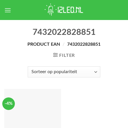
Skip
to
content
7432022828851
PRODUCT EAN
/
7432022828851
FILTER
-4%