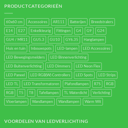
verlichting
energieverbruik.
PRODUCTCATEGORIEËN
60x60 cm
Accessoires
AR111
Batterijen
Breedstralers
E14
E27
Enkelkleurig
Fittingen
G4
G9
G24
GU4 / MR11
GU5.3
GU10
GY6.35
Hanglampen
Huis en tuin
Inbouwspots
LED-lampen
LED Accessoires
LED Bewegingsmelders
LED Binnenverlichting
LED Buitenverlichting
LED Dimmers
LED Neon Flex
LED Paneel
LED RGB(W) Controllers
LED Spots
LED Strips
LED TL
LED Transformatoren
Plafondlampen
R7S
RGB
RGB
T5
T8
Tafellampen
TL Waterdicht
Verlichting
Vloerlampen
Wandlampen
Wandlampen
Warm Wit
VOORDELEN VAN LEDVERLICHTING