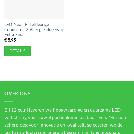
LED Neon Enkelkleurige
Connector, 2-Aderig, Soldeervrij,
Extra Small
€
5,95
DETAILS
OVER ONS
Bij 12led.nl leveren we hoogwaardige en duurzame LED-
verlichting voor zowel particulieren als bedrijven. Met een
scherp oog voor innovatie en kwaliteit, selecteren we de
beste producten die energie besparen en lang meegaan.