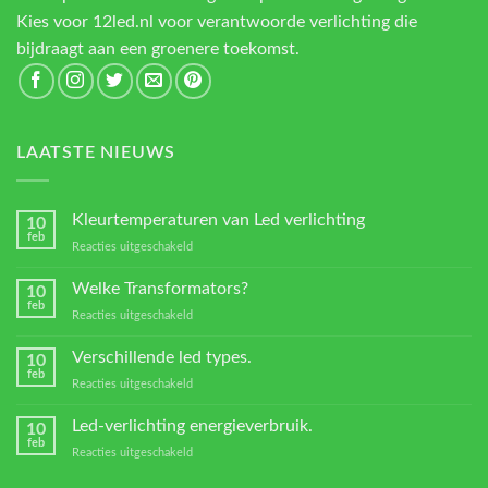
Kies voor 12led.nl voor verantwoorde verlichting die
bijdraagt aan een groenere toekomst.
LAATSTE NIEUWS
Kleurtemperaturen van Led verlichting
10
feb
voor
Reacties uitgeschakeld
Kleurtemperaturen
van
Welke Transformators?
10
Led
feb
voor
Reacties uitgeschakeld
verlichting
Welke
Transformators?
Verschillende led types.
10
feb
voor
Reacties uitgeschakeld
Verschillende
led
Led-verlichting energieverbruik.
10
types.
feb
voor
Reacties uitgeschakeld
Led-