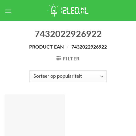
Skip
to
content
7432022926922
PRODUCT EAN
/
7432022926922
FILTER