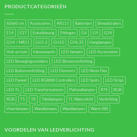
verlichting
energieverbruik.
PRODUCTCATEGORIEËN
60x60 cm
Accessoires
AR111
Batterijen
Breedstralers
E14
E27
Enkelkleurig
Fittingen
G4
G9
G24
GU4 / MR11
GU5.3
GU10
GY6.35
Hanglampen
Huis en tuin
Inbouwspots
LED-lampen
LED Accessoires
LED Bewegingsmelders
LED Binnenverlichting
LED Buitenverlichting
LED Dimmers
LED Neon Flex
LED Paneel
LED RGB(W) Controllers
LED Spots
LED Strips
LED TL
LED Transformatoren
Plafondlampen
R7S
RGB
RGB
T5
T8
Tafellampen
TL Waterdicht
Verlichting
Vloerlampen
Wandlampen
Wandlampen
Warm Wit
VOORDELEN VAN LEDVERLICHTING