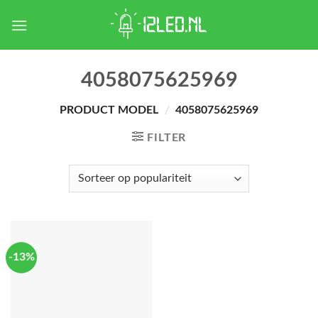
Skip
to
content
4058075625969
PRODUCT MODEL
/
4058075625969
FILTER
-13%