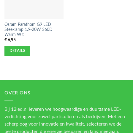
Osram Parathom G9 LED
Steeklamp 1.9-20W 360D
Warm Wit
€
6,95
DETAILS
OVER ONS
Bij 12led.nl leveren we hoogwaardige en duurzame LED-
verlichting voor zowel particulieren als bedrijven. Met een
scherp oog voor innovatie en kwaliteit, selecteren we de
beste producten die energie besparen en lang meegaan.