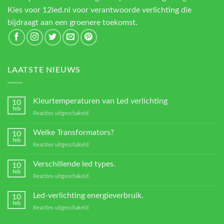
Kies voor 12led.nl voor verantwoorde verlichting die
bijdraagt aan een groenere toekomst.
LAATSTE NIEUWS
Kleurtemperaturen van Led verlichting
10
feb
voor
Reacties uitgeschakeld
Kleurtemperaturen
van
Welke Transformators?
10
Led
feb
voor
Reacties uitgeschakeld
verlichting
Welke
Transformators?
Verschillende led types.
10
feb
voor
Reacties uitgeschakeld
Verschillende
led
Led-verlichting energieverbruik.
10
types.
feb
voor
Reacties uitgeschakeld
Led-