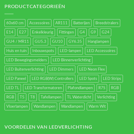
verlichting
energieverbruik.
PRODUCTCATEGORIEËN
60x60 cm
Accessoires
AR111
Batterijen
Breedstralers
E14
E27
Enkelkleurig
Fittingen
G4
G9
G24
GU4 / MR11
GU5.3
GU10
GY6.35
Hanglampen
Huis en tuin
Inbouwspots
LED-lampen
LED Accessoires
LED Bewegingsmelders
LED Binnenverlichting
LED Buitenverlichting
LED Dimmers
LED Neon Flex
LED Paneel
LED RGB(W) Controllers
LED Spots
LED Strips
LED TL
LED Transformatoren
Plafondlampen
R7S
RGB
RGB
T5
T8
Tafellampen
TL Waterdicht
Verlichting
Vloerlampen
Wandlampen
Wandlampen
Warm Wit
VOORDELEN VAN LEDVERLICHTING