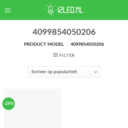
Skip
to
content
4099854050206
PRODUCT MODEL
/
4099854050206
FILTER
-29%