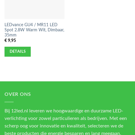
LEDvance GU4 / MR11 LED
Spot 2.8W Warm Wit, Dimbaar,
35mm
€
9,95
DETAILS
OVER ONS
Bij 12led.nl leveren we hoogwaardige en duurzame LED-
verlichting voor zowel particulieren als bedrijven. Met een
scherp oog voor innovatie en kwaliteit, selecteren we de
beste producten die energie besparen en lang meegaan.