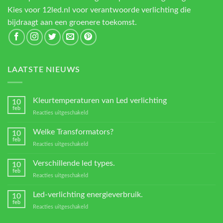
Kies voor 12led.nl voor verantwoorde verlichting die
bijdraagt aan een groenere toekomst.
LAATSTE NIEUWS
Kleurtemperaturen van Led verlichting
10
feb
voor
Reacties uitgeschakeld
Kleurtemperaturen
van
Welke Transformators?
10
Led
feb
voor
Reacties uitgeschakeld
verlichting
Welke
Transformators?
Verschillende led types.
10
feb
voor
Reacties uitgeschakeld
Verschillende
led
Led-verlichting energieverbruik.
10
types.
feb
voor
Reacties uitgeschakeld
Led-