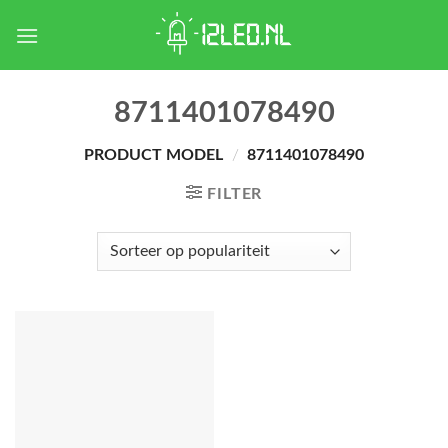
Skip
to
content
8711401078490
PRODUCT MODEL
/
8711401078490
FILTER