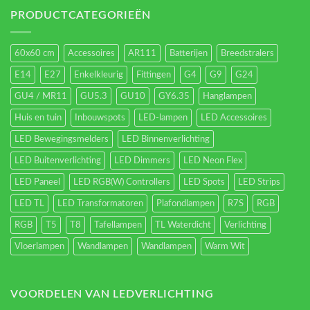
verlichting
energieverbruik.
PRODUCTCATEGORIEËN
60x60 cm
Accessoires
AR111
Batterijen
Breedstralers
E14
E27
Enkelkleurig
Fittingen
G4
G9
G24
GU4 / MR11
GU5.3
GU10
GY6.35
Hanglampen
Huis en tuin
Inbouwspots
LED-lampen
LED Accessoires
LED Bewegingsmelders
LED Binnenverlichting
LED Buitenverlichting
LED Dimmers
LED Neon Flex
LED Paneel
LED RGB(W) Controllers
LED Spots
LED Strips
LED TL
LED Transformatoren
Plafondlampen
R7S
RGB
RGB
T5
T8
Tafellampen
TL Waterdicht
Verlichting
Vloerlampen
Wandlampen
Wandlampen
Warm Wit
VOORDELEN VAN LEDVERLICHTING