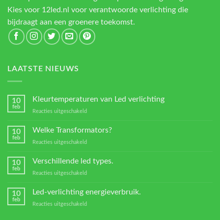
Kies voor 12led.nl voor verantwoorde verlichting die
bijdraagt aan een groenere toekomst.
LAATSTE NIEUWS
Kleurtemperaturen van Led verlichting
10
feb
voor
Reacties uitgeschakeld
Kleurtemperaturen
van
Welke Transformators?
10
Led
feb
voor
Reacties uitgeschakeld
verlichting
Welke
Transformators?
Verschillende led types.
10
feb
voor
Reacties uitgeschakeld
Verschillende
led
Led-verlichting energieverbruik.
10
types.
feb
voor
Reacties uitgeschakeld
Led-