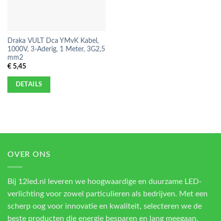
Draka VULT Dca YMvK Kabel,
1000V, 3-Aderig, 1 Meter, 3G2,5
mm2
€
5,45
DETAILS
OVER ONS
Bij 12led.nl leveren we hoogwaardige en duurzame LED-
verlichting voor zowel particulieren als bedrijven. Met een
scherp oog voor innovatie en kwaliteit, selecteren we de
beste producten die energie besparen en lang meegaan.