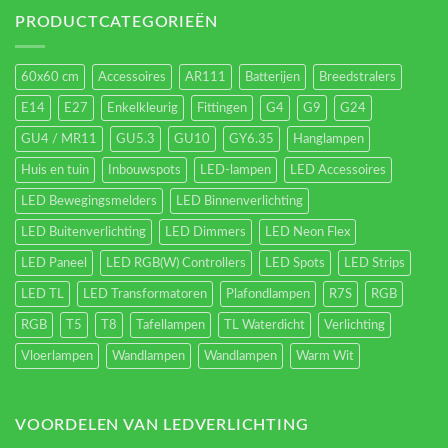
verlichting
energieverbruik.
PRODUCTCATEGORIEËN
60x60 cm
Accessoires
AR111
Batterijen
Breedstralers
E14
E27
Enkelkleurig
Fittingen
G4
G9
G24
GU4 / MR11
GU5.3
GU10
GY6.35
Hanglampen
Huis en tuin
Inbouwspots
LED-lampen
LED Accessoires
LED Bewegingsmelders
LED Binnenverlichting
LED Buitenverlichting
LED Dimmers
LED Neon Flex
LED Paneel
LED RGB(W) Controllers
LED Spots
LED Strips
LED TL
LED Transformatoren
Plafondlampen
R7S
RGB
RGB
T5
T8
Tafellampen
TL Waterdicht
Verlichting
Vloerlampen
Wandlampen
Wandlampen
Warm Wit
VOORDELEN VAN LEDVERLICHTING