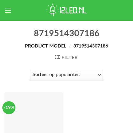
Skip
to
content
8719514307186
PRODUCT MODEL
/
8719514307186
FILTER
-19%