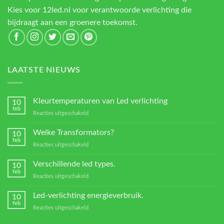
Kies voor 12led.nl voor verantwoorde verlichting die
bijdraagt aan een groenere toekomst.
LAATSTE NIEUWS
Kleurtemperaturen van Led verlichting
10
feb
voor
Reacties uitgeschakeld
Kleurtemperaturen
van
Welke Transformators?
10
Led
feb
voor
Reacties uitgeschakeld
verlichting
Welke
Transformators?
Verschillende led types.
10
feb
voor
Reacties uitgeschakeld
Verschillende
led
Led-verlichting energieverbruik.
10
types.
feb
voor
Reacties uitgeschakeld
Led-