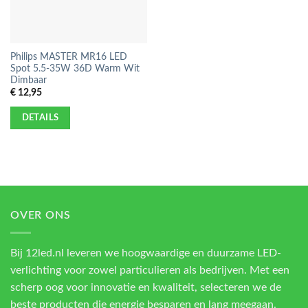
Philips MASTER MR16 LED
Spot 5.5-35W 36D Warm Wit
Dimbaar
€
12,95
DETAILS
OVER ONS
Bij 12led.nl leveren we hoogwaardige en duurzame LED-
verlichting voor zowel particulieren als bedrijven. Met een
scherp oog voor innovatie en kwaliteit, selecteren we de
beste producten die energie besparen en lang meegaan.