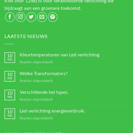
Kies voor 12led.nl voor verantwoorde verlichting die
bijdraagt aan een groenere toekomst.
LAATSTE NIEUWS
Kleurtemperaturen van Led verlichting
10
feb
voor
Reacties uitgeschakeld
Kleurtemperaturen
van
Welke Transformators?
10
Led
feb
voor
Reacties uitgeschakeld
verlichting
Welke
Transformators?
Verschillende led types.
10
feb
voor
Reacties uitgeschakeld
Verschillende
led
Led-verlichting energieverbruik.
10
types.
feb
voor
Reacties uitgeschakeld
Led-
verlichting