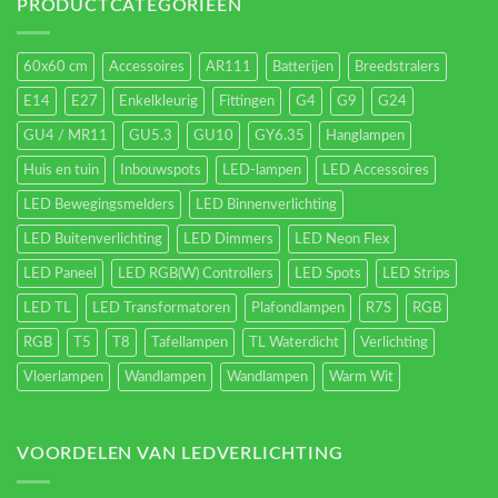
energieverbruik.
PRODUCTCATEGORIEËN
60x60 cm
Accessoires
AR111
Batterijen
Breedstralers
E14
E27
Enkelkleurig
Fittingen
G4
G9
G24
GU4 / MR11
GU5.3
GU10
GY6.35
Hanglampen
Huis en tuin
Inbouwspots
LED-lampen
LED Accessoires
LED Bewegingsmelders
LED Binnenverlichting
LED Buitenverlichting
LED Dimmers
LED Neon Flex
LED Paneel
LED RGB(W) Controllers
LED Spots
LED Strips
LED TL
LED Transformatoren
Plafondlampen
R7S
RGB
RGB
T5
T8
Tafellampen
TL Waterdicht
Verlichting
Vloerlampen
Wandlampen
Wandlampen
Warm Wit
VOORDELEN VAN LEDVERLICHTING