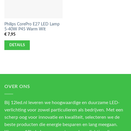
Philips CorePro E27 LED Lamp
5-40W P45 Warm Wit
€
7,95
DETAILS
OVER ONS
Bij 12led.nl leveren we hoogwaardige en duurzame LED-
verlichting voor zowel particulieren als bedrijven. Met een
scherp oog voor innovatie en kwaliteit, selecteren we de
beste producten die energie besparen en lang meegaan.