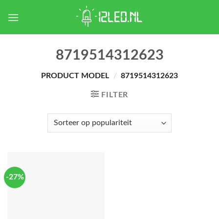
Skip
to
content
8719514312623
PRODUCT MODEL
/
8719514312623
FILTER
-27%