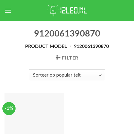
Skip
to
content
9120061390870
PRODUCT MODEL
/
9120061390870
FILTER
-1%