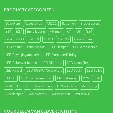
Led-
verlichting
energieverbruik.
PRODUCTCATEGORIEËN
60x60 cm
Accessoires
AR111
Batterijen
Breedstralers
E14
E27
Enkelkleurig
Fittingen
G4
G9
G24
GU4 / MR11
GU5.3
GU10
GY6.35
Hanglampen
Huis en tuin
Inbouwspots
LED-lampen
LED Accessoires
LED Bewegingsmelders
LED Binnenverlichting
LED Buitenverlichting
LED Dimmers
LED Neon Flex
LED Paneel
LED RGB(W) Controllers
LED Spots
LED Strips
LED TL
LED Transformatoren
Plafondlampen
R7S
RGB
RGB
T5
T8
Tafellampen
TL Waterdicht
Verlichting
Vloerlampen
Wandlampen
Wandlampen
Warm Wit
VOORDELEN VAN LEDVERLICHTING