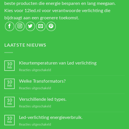
beste producten die energie besparen en lang meegaan.
Kies voor 12led.nl voor verantwoorde verlichting die
bijdraagt aan een groenere toekomst.
LAATSTE NIEUWS
Kleurtemperaturen van Led verlichting
10
feb
voor
Reacties uitgeschakeld
Kleurtemperaturen
van
Welke Transformators?
10
Led
feb
voor
Reacties uitgeschakeld
verlichting
Welke
Transformators?
Verschillende led types.
10
feb
voor
Reacties uitgeschakeld
Verschillende
led
Led-verlichting energieverbruik.
10
types.
feb
voor
Reacties uitgeschakeld