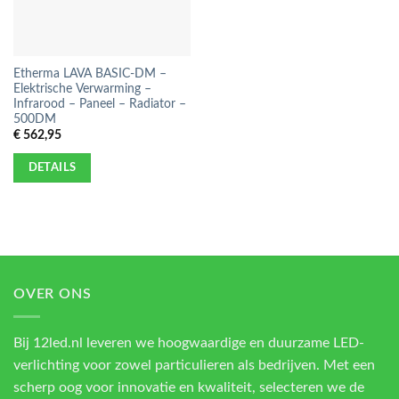
Etherma LAVA BASIC-DM –
Elektrische Verwarming –
Infrarood – Paneel – Radiator –
500DM
€
562,95
DETAILS
OVER ONS
Bij 12led.nl leveren we hoogwaardige en duurzame LED-
verlichting voor zowel particulieren als bedrijven. Met een
scherp oog voor innovatie en kwaliteit, selecteren we de