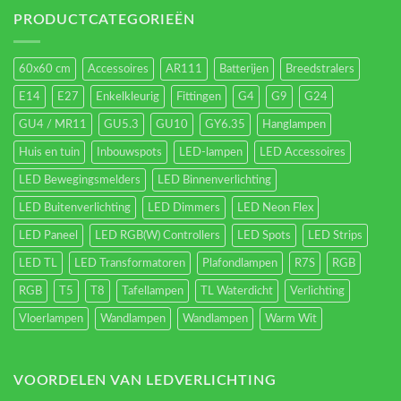
verlichting
energieverbruik.
PRODUCTCATEGORIEËN
60x60 cm
Accessoires
AR111
Batterijen
Breedstralers
E14
E27
Enkelkleurig
Fittingen
G4
G9
G24
GU4 / MR11
GU5.3
GU10
GY6.35
Hanglampen
Huis en tuin
Inbouwspots
LED-lampen
LED Accessoires
LED Bewegingsmelders
LED Binnenverlichting
LED Buitenverlichting
LED Dimmers
LED Neon Flex
LED Paneel
LED RGB(W) Controllers
LED Spots
LED Strips
LED TL
LED Transformatoren
Plafondlampen
R7S
RGB
RGB
T5
T8
Tafellampen
TL Waterdicht
Verlichting
Vloerlampen
Wandlampen
Wandlampen
Warm Wit
VOORDELEN VAN LEDVERLICHTING