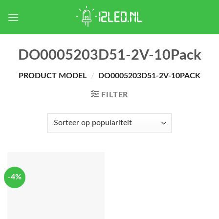
Skip
to
content
DO0005203D51-2V-10Pack
PRODUCT MODEL
/
DO0005203D51-2V-10PACK
FILTER
-4%