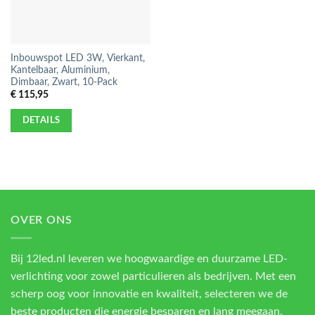
Inbouwspot LED 3W, Vierkant,
Kantelbaar, Aluminium,
Dimbaar, Zwart, 10-Pack
€
115,95
DETAILS
OVER ONS
Bij 12led.nl leveren we hoogwaardige en duurzame LED-
verlichting voor zowel particulieren als bedrijven. Met een
scherp oog voor innovatie en kwaliteit, selecteren we de
beste producten die energie besparen en lang meegaan.