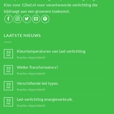
Kies voor 12led.nl voor verantwoorde verlichting die
bijdraagt aan een groenere toekomst.
LAATSTE NIEUWS
Kleurtemperaturen van Led verlichting
10
feb
voor
Reacties uitgeschakeld
Kleurtemperaturen
van
Welke Transformators?
10
Led
feb
voor
Reacties uitgeschakeld
verlichting
Welke
Transformators?
Verschillende led types.
10
feb
voor
Reacties uitgeschakeld
Verschillende
led
Led-verlichting energieverbruik.
10
types.
feb
voor
Reacties uitgeschakeld
Led-