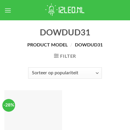
Skip
to
content
DOWDUD31
PRODUCT MODEL
/
DOWDUD31
FILTER
-28%