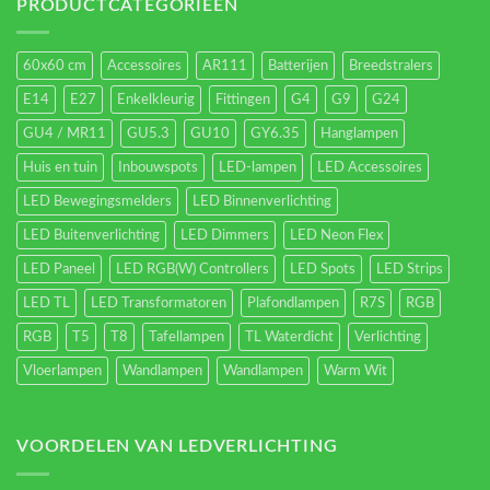
energieverbruik.
PRODUCTCATEGORIEËN
60x60 cm
Accessoires
AR111
Batterijen
Breedstralers
E14
E27
Enkelkleurig
Fittingen
G4
G9
G24
GU4 / MR11
GU5.3
GU10
GY6.35
Hanglampen
Huis en tuin
Inbouwspots
LED-lampen
LED Accessoires
LED Bewegingsmelders
LED Binnenverlichting
LED Buitenverlichting
LED Dimmers
LED Neon Flex
LED Paneel
LED RGB(W) Controllers
LED Spots
LED Strips
LED TL
LED Transformatoren
Plafondlampen
R7S
RGB
RGB
T5
T8
Tafellampen
TL Waterdicht
Verlichting
Vloerlampen
Wandlampen
Wandlampen
Warm Wit
VOORDELEN VAN LEDVERLICHTING