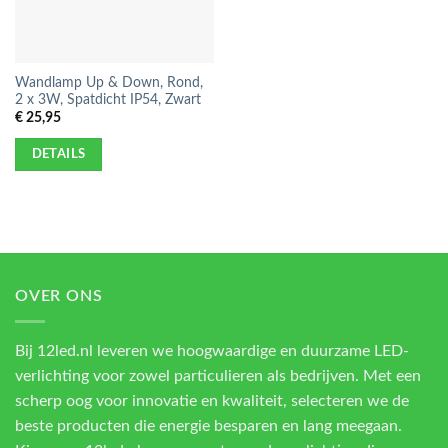
Wandlamp Up & Down, Rond,
2 x 3W, Spatdicht IP54, Zwart
€
25,95
DETAILS
OVER ONS
Bij 12led.nl leveren we hoogwaardige en duurzame LED-
verlichting voor zowel particulieren als bedrijven. Met een
scherp oog voor innovatie en kwaliteit, selecteren we de
beste producten die energie besparen en lang meegaan.