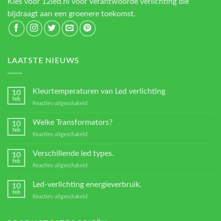
Kies voor 12led.nl voor verantwoorde verlichting die
bijdraagt aan een groenere toekomst.
LAATSTE NIEUWS
Kleurtemperaturen van Led verlichting
10
feb
voor
Reacties uitgeschakeld
Kleurtemperaturen
van
Welke Transformators?
10
Led
feb
voor
Reacties uitgeschakeld
verlichting
Welke
Transformators?
Verschillende led types.
10
feb
voor
Reacties uitgeschakeld
Verschillende
led
Led-verlichting energieverbruik.
10
types.
feb
voor
Reacties uitgeschakeld
Led-
verlichting