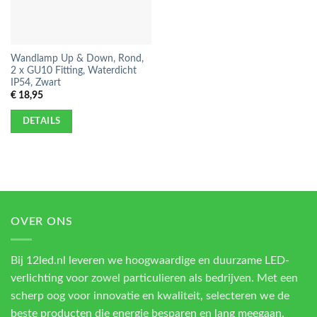
Wandlamp Up & Down, Rond,
2 x GU10 Fitting, Waterdicht
IP54, Zwart
€
18,95
DETAILS
OVER ONS
Bij 12led.nl leveren we hoogwaardige en duurzame LED-
verlichting voor zowel particulieren als bedrijven. Met een
scherp oog voor innovatie en kwaliteit, selecteren we de
beste producten die energie besparen en lang meegaan.