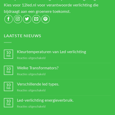
Kies voor 12led.nl voor verantwoorde verlichting die
bijdraagt aan een groenere toekomst.
LAATSTE NIEUWS
Kleurtemperaturen van Led verlichting
10
feb
voor
Reacties uitgeschakeld
Kleurtemperaturen
van
Welke Transformators?
10
Led
feb
voor
Reacties uitgeschakeld
verlichting
Welke
Transformators?
Verschillende led types.
10
feb
voor
Reacties uitgeschakeld
Verschillende
led
Led-verlichting energieverbruik.
10
types.
feb
voor
Reacties uitgeschakeld
Led-