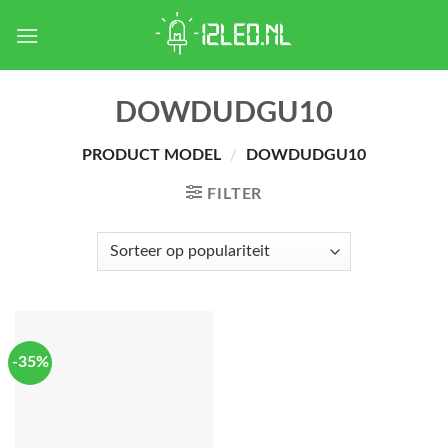
Skip
to
content
DOWDUDGU10
PRODUCT MODEL
/
DOWDUDGU10
FILTER
-35%