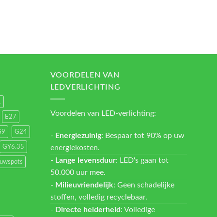
VOORDELEN VAN
LEDVERLICHTING
1
Voordelen van LED-verlichting:
E27
G9
G24
-
Energiezuinig
: Bespaar tot 90% op uw
energiekosten.
GY6.35
-
Lange levensduur
: LED's gaan tot
ouwspots
50.000 uur mee.
-
Milieuvriendelijk
: Geen schadelijke
stoffen, volledig recyclebaar.
-
Directe helderheid
: Volledige