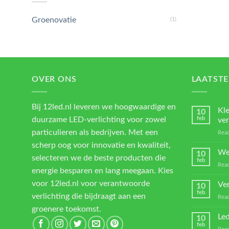
Groenovatie
(1)
OVER ONS
LAATSTE
Bij 12led.nl leveren we hoogwaardige en
Kl
10
duurzame LED-verlichting voor zowel
feb
ver
particulieren als bedrijven. Met een
Reac
scherp oog voor innovatie en kwaliteit,
We
10
selecteren we de beste producten die
feb
Reac
energie besparen en lang meegaan. Kies
voor 12led.nl voor verantwoorde
Ver
10
feb
verlichting die bijdraagt aan een
Reac
groenere toekomst.
Led
10
feb