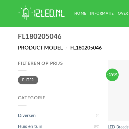
Skip
to
HOME
INFORMATIE
OVER
content
FL180205046
PRODUCT MODEL
/
FL180205046
FILTEREN OP PRIJS
-19%
Min.
Max.
FILTER
prijs
prijs
CATEGORIE
Diversen
(4)
Huis en tuin
(97)
LED Breeds