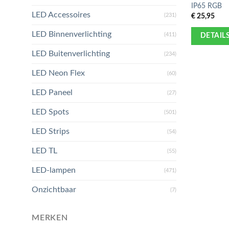
IP65 RGB
LED Accessoires
€
25,95
(231)
LED Binnenverlichting
(411)
DETAIL
LED Buitenverlichting
(234)
LED Neon Flex
(60)
LED Paneel
(27)
LED Spots
(501)
LED Strips
(54)
LED TL
(55)
LED-lampen
(471)
Onzichtbaar
(7)
MERKEN