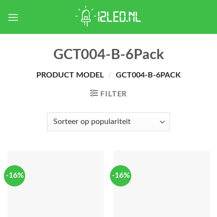
Skip
to
content
GCT004-B-6Pack
PRODUCT MODEL
/
GCT004-B-6PACK
FILTER
-16%
-16%