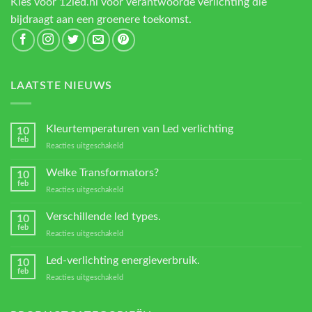
Kies voor 12led.nl voor verantwoorde verlichting die
bijdraagt aan een groenere toekomst.
LAATSTE NIEUWS
Kleurtemperaturen van Led verlichting
10
feb
voor
Reacties uitgeschakeld
Kleurtemperaturen
van
Welke Transformators?
10
Led
feb
voor
Reacties uitgeschakeld
verlichting
Welke
Transformators?
Verschillende led types.
10
feb
voor
Reacties uitgeschakeld
Verschillende
led
Led-verlichting energieverbruik.
10
types.
feb
voor
Reacties uitgeschakeld
Led-
verlichting