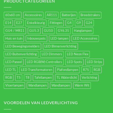
energieverbruik.
PRODUCTCATEGORIEËN
60x60 cm
Accessoires
AR111
Batterijen
Breedstralers
E14
E27
Enkelkleurig
Fittingen
G4
G9
G24
GU4 / MR11
GU5.3
GU10
GY6.35
Hanglampen
Huis en tuin
Inbouwspots
LED-lampen
LED Accessoires
LED Bewegingsmelders
LED Binnenverlichting
LED Buitenverlichting
LED Dimmers
LED Neon Flex
LED Paneel
LED RGB(W) Controllers
LED Spots
LED Strips
LED TL
LED Transformatoren
Plafondlampen
R7S
RGB
RGB
T5
T8
Tafellampen
TL Waterdicht
Verlichting
Vloerlampen
Wandlampen
Wandlampen
Warm Wit
VOORDELEN VAN LEDVERLICHTING