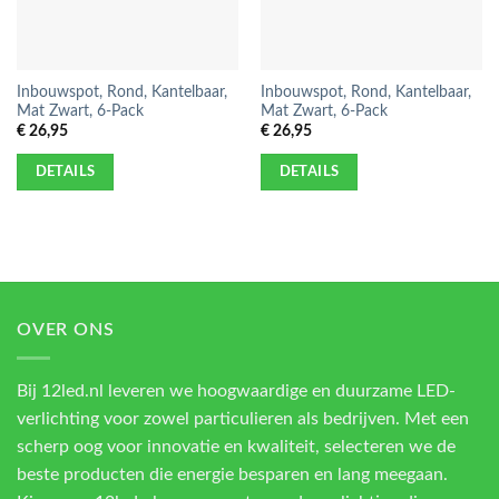
Inbouwspot, Rond, Kantelbaar,
Inbouwspot, Rond, Kantelbaar,
Mat Zwart, 6-Pack
Mat Zwart, 6-Pack
€
26,95
€
26,95
DETAILS
DETAILS
OVER ONS
Bij 12led.nl leveren we hoogwaardige en duurzame LED-
verlichting voor zowel particulieren als bedrijven. Met een
scherp oog voor innovatie en kwaliteit, selecteren we de
beste producten die energie besparen en lang meegaan.