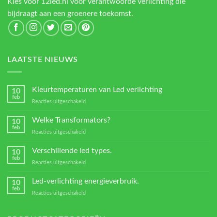
Kies voor 12led.nl voor verantwoorde verlichting die
bijdraagt aan een groenere toekomst.
LAATSTE NIEUWS
Kleurtemperaturen van Led verlichting
10
feb
voor
Reacties uitgeschakeld
Kleurtemperaturen
van
Welke Transformators?
10
Led
feb
voor
Reacties uitgeschakeld
verlichting
Welke
Transformators?
Verschillende led types.
10
feb
voor
Reacties uitgeschakeld
Verschillende
led
Led-verlichting energieverbruik.
10
types.
feb
voor
Reacties uitgeschakeld
Led-
verlichting