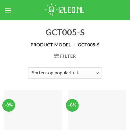
Skip
to
content
GCT005-S
PRODUCT MODEL
/
GCT005-S
FILTER
-8%
-8%