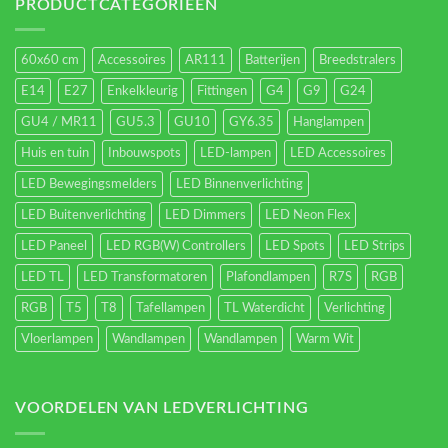
energieverbruik.
PRODUCTCATEGORIEËN
60x60 cm
Accessoires
AR111
Batterijen
Breedstralers
E14
E27
Enkelkleurig
Fittingen
G4
G9
G24
GU4 / MR11
GU5.3
GU10
GY6.35
Hanglampen
Huis en tuin
Inbouwspots
LED-lampen
LED Accessoires
LED Bewegingsmelders
LED Binnenverlichting
LED Buitenverlichting
LED Dimmers
LED Neon Flex
LED Paneel
LED RGB(W) Controllers
LED Spots
LED Strips
LED TL
LED Transformatoren
Plafondlampen
R7S
RGB
RGB
T5
T8
Tafellampen
TL Waterdicht
Verlichting
Vloerlampen
Wandlampen
Wandlampen
Warm Wit
VOORDELEN VAN LEDVERLICHTING