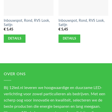
Inbouwspot, Rond, RVS Look,
Inbouwspot, Rond, RVS Look,
Satijn
Satijn
€
5,45
€
5,45
DETAILS
DETAILS
OVER ONS
Bij 12led.nl leveren we hoogwaardige en duurzame LED-
verlichting voor zowel particulieren als bedrijven. Met een
scherp oog voor innovatie en kwaliteit, selecteren we de
beste producten die energie besparen en lang meegaan.