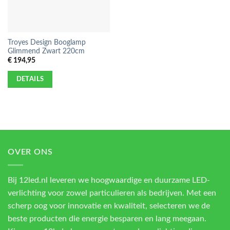
Troyes Design Booglamp
Glimmend Zwart 220cm
€
194,95
DETAILS
OVER ONS
Bij 12led.nl leveren we hoogwaardige en duurzame LED-
verlichting voor zowel particulieren als bedrijven. Met een
scherp oog voor innovatie en kwaliteit, selecteren we de
beste producten die energie besparen en lang meegaan.