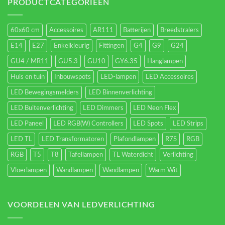
energieverbruik.
PRODUCTCATEGORIEËN
60x60 cm
Accessoires
AR111
Batterijen
Breedstralers
E14
E27
Enkelkleurig
Fittingen
G4
G9
G24
GU4 / MR11
GU5.3
GU10
GY6.35
Hanglampen
Huis en tuin
Inbouwspots
LED-lampen
LED Accessoires
LED Bewegingsmelders
LED Binnenverlichting
LED Buitenverlichting
LED Dimmers
LED Neon Flex
LED Paneel
LED RGB(W) Controllers
LED Spots
LED Strips
LED TL
LED Transformatoren
Plafondlampen
R7S
RGB
RGB
T5
T8
Tafellampen
TL Waterdicht
Verlichting
Vloerlampen
Wandlampen
Wandlampen
Warm Wit
VOORDELEN VAN LEDVERLICHTING