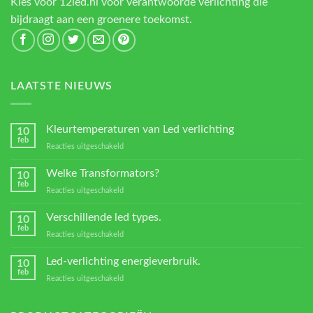
Kies voor 12led.nl voor verantwoorde verlichting die
bijdraagt aan een groenere toekomst.
LAATSTE NIEUWS
Kleurtemperaturen van Led verlichting
10
feb
voor
Reacties uitgeschakeld
Kleurtemperaturen
van
Welke Transformators?
10
Led
feb
voor
Reacties uitgeschakeld
verlichting
Welke
Transformators?
Verschillende led types.
10
feb
voor
Reacties uitgeschakeld
Verschillende
led
Led-verlichting energieverbruik.
10
types.
feb
voor
Reacties uitgeschakeld
Led-
verlichting