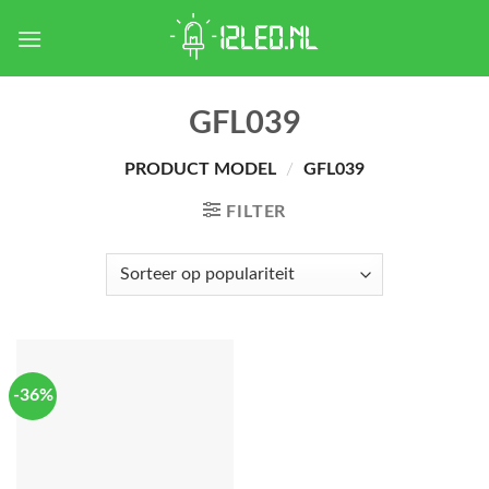
Skip
to
content
GFL039
PRODUCT MODEL
/
GFL039
FILTER
-36%