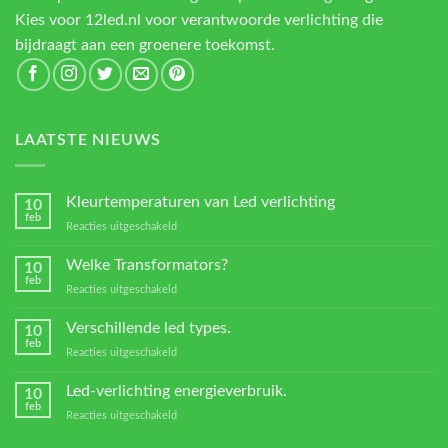
Kies voor 12led.nl voor verantwoorde verlichting die
bijdraagt aan een groenere toekomst.
LAATSTE NIEUWS
Kleurtemperaturen van Led verlichting
10
feb
voor
Reacties uitgeschakeld
Kleurtemperaturen
van
Welke Transformators?
10
Led
feb
voor
Reacties uitgeschakeld
verlichting
Welke
Transformators?
Verschillende led types.
10
feb
voor
Reacties uitgeschakeld
Verschillende
led
Led-verlichting energieverbruik.
10
types.
feb
voor
Reacties uitgeschakeld
Led-