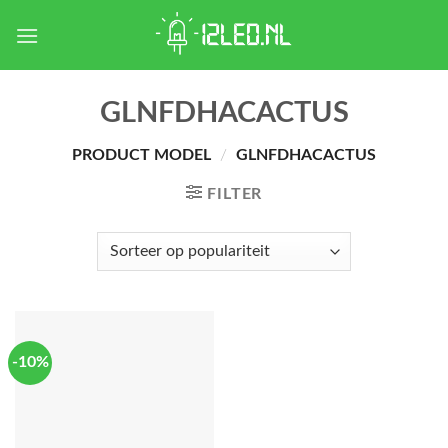
Skip
to
content
GLNFDHACACTUS
PRODUCT MODEL
/
GLNFDHACACTUS
FILTER
-10%