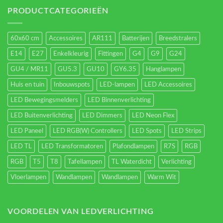
verlichting
energieverbruik.
PRODUCTCATEGORIEËN
60x60 cm
Accessoires
AR111
Batterijen
Breedstralers
E14
E27
Enkelkleurig
Fittingen
G4
G9
G24
GU4 / MR11
GU5.3
GU10
GY6.35
Hanglampen
Huis en tuin
Inbouwspots
LED-lampen
LED Accessoires
LED Bewegingsmelders
LED Binnenverlichting
LED Buitenverlichting
LED Dimmers
LED Neon Flex
LED Paneel
LED RGB(W) Controllers
LED Spots
LED Strips
LED TL
LED Transformatoren
Plafondlampen
R7S
RGB
RGB
T5
T8
Tafellampen
TL Waterdicht
Verlichting
Vloerlampen
Wandlampen
Wandlampen
Warm Wit
VOORDELEN VAN LEDVERLICHTING