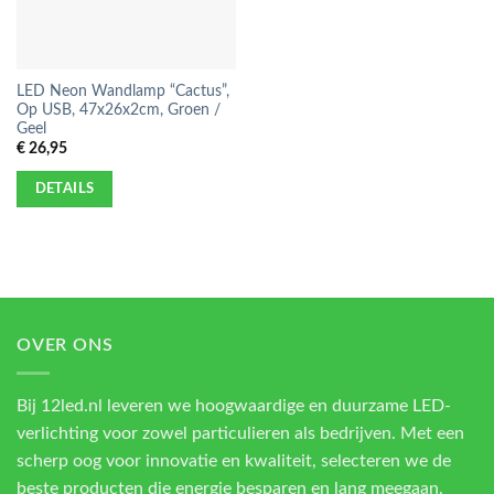
LED Neon Wandlamp “Cactus”,
Op USB, 47x26x2cm, Groen /
Geel
€
26,95
DETAILS
OVER ONS
Bij 12led.nl leveren we hoogwaardige en duurzame LED-
verlichting voor zowel particulieren als bedrijven. Met een
scherp oog voor innovatie en kwaliteit, selecteren we de
beste producten die energie besparen en lang meegaan.