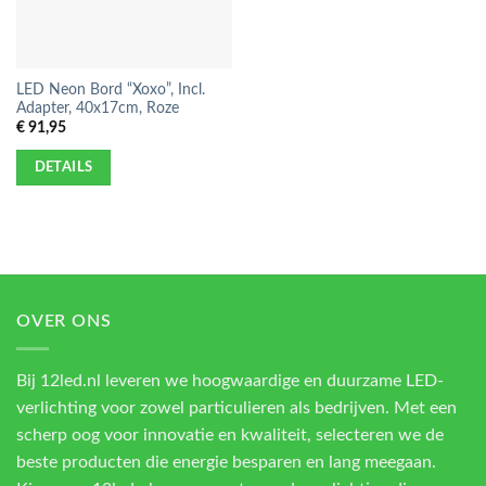
LED Neon Bord “Xoxo”, Incl.
Adapter, 40x17cm, Roze
€
91,95
DETAILS
OVER ONS
Bij 12led.nl leveren we hoogwaardige en duurzame LED-
verlichting voor zowel particulieren als bedrijven. Met een
scherp oog voor innovatie en kwaliteit, selecteren we de
beste producten die energie besparen en lang meegaan.