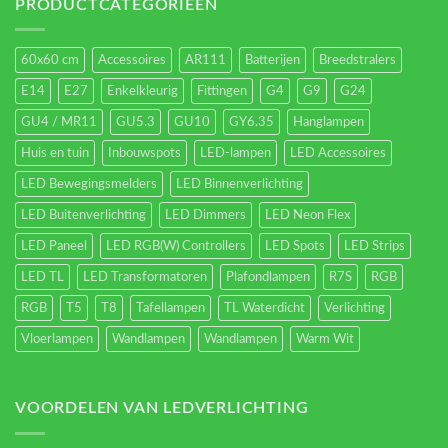
energieverbruik.
PRODUCTCATEGORIEËN
60x60 cm
Accessoires
AR111
Batterijen
Breedstralers
E14
E27
Enkelkleurig
Fittingen
G4
G9
G24
GU4 / MR11
GU5.3
GU10
GY6.35
Hanglampen
Huis en tuin
Inbouwspots
LED-lampen
LED Accessoires
LED Bewegingsmelders
LED Binnenverlichting
LED Buitenverlichting
LED Dimmers
LED Neon Flex
LED Paneel
LED RGB(W) Controllers
LED Spots
LED Strips
LED TL
LED Transformatoren
Plafondlampen
R7S
RGB
RGB
T5
T8
Tafellampen
TL Waterdicht
Verlichting
Vloerlampen
Wandlampen
Wandlampen
Warm Wit
VOORDELEN VAN LEDVERLICHTING