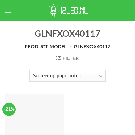
Skip
to
content
GLNFXOX40117
PRODUCT MODEL
/
GLNFXOX40117
FILTER
-21%