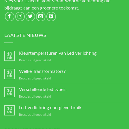
Kies voor 12led.nl voor verantwoorde verlichting die
bijdraagt aan een groenere toekomst.
LAATSTE NIEUWS
Kleurtemperaturen van Led verlichting
10
feb
voor
Reacties uitgeschakeld
Kleurtemperaturen
van
Welke Transformators?
10
Led
feb
voor
Reacties uitgeschakeld
verlichting
Welke
Transformators?
Verschillende led types.
10
feb
voor
Reacties uitgeschakeld
Verschillende
led
Led-verlichting energieverbruik.
10
types.
feb
voor
Reacties uitgeschakeld
Led-
verlichting