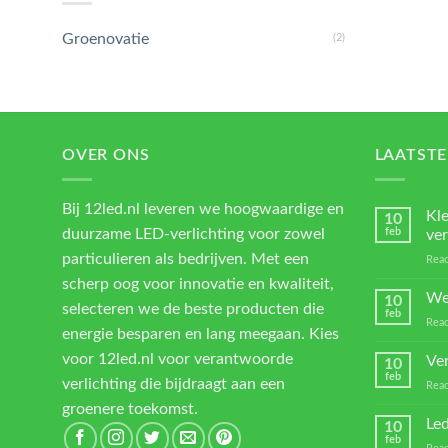
Groenovatie
(2)
OVER ONS
LAATSTE
Bij 12led.nl leveren we hoogwaardige en
Kl
10
duurzame LED-verlichting voor zowel
feb
ver
particulieren als bedrijven. Met een
Reac
scherp oog voor innovatie en kwaliteit,
We
10
selecteren we de beste producten die
feb
Reac
energie besparen en lang meegaan. Kies
voor 12led.nl voor verantwoorde
Ver
10
feb
verlichting die bijdraagt aan een
Reac
groenere toekomst.
Led
10
feb