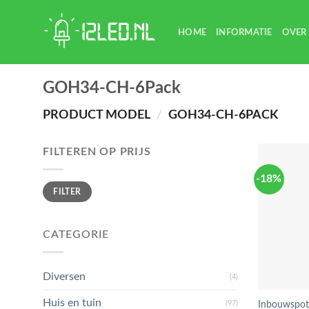
Skip
to
HOME
INFORMATIE
OVER
content
GOH34-CH-6Pack
PRODUCT MODEL
/
GOH34-CH-6PACK
FILTEREN OP PRIJS
-18%
Min.
Max.
FILTER
prijs
prijs
CATEGORIE
Diversen
(4)
Huis en tuin
(97)
Inbouwspot