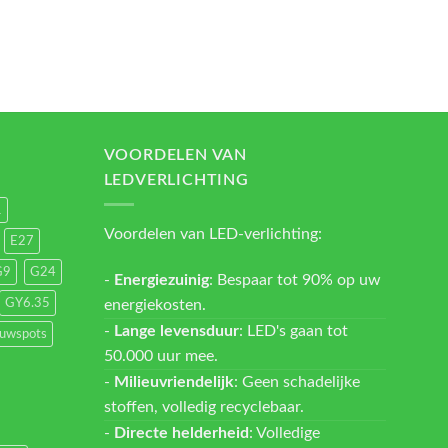
VOORDELEN VAN
LEDVERLICHTING
1
Voordelen van LED-verlichting:
E27
G9
G24
-
Energiezuinig
: Bespaar tot 90% op uw
energiekosten.
GY6.35
-
Lange levensduur
: LED's gaan tot
ouwspots
50.000 uur mee.
-
Milieuvriendelijk
: Geen schadelijke
stoffen, volledig recyclebaar.
-
Directe helderheid
: Volledige