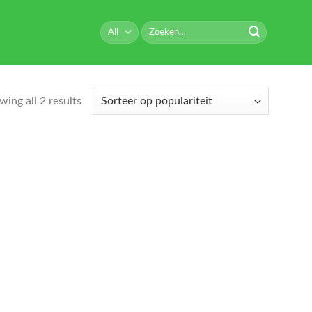
Zoeken
naar:
ing all 2 results