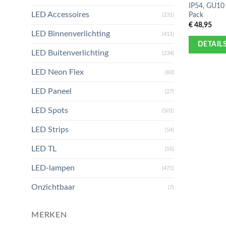
IP54, GU10 
LED Accessoires
Pack
(231)
€
48,95
LED Binnenverlichting
(411)
DETAIL
LED Buitenverlichting
(234)
LED Neon Flex
(60)
LED Paneel
(27)
LED Spots
(501)
LED Strips
(54)
LED TL
(55)
LED-lampen
(471)
Onzichtbaar
(7)
MERKEN