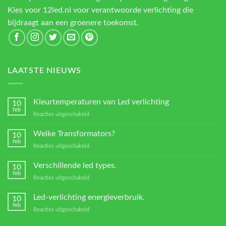
Kies voor 12led.nl voor verantwoorde verlichting die
bijdraagt aan een groenere toekomst.
LAATSTE NIEUWS
Kleurtemperaturen van Led verlichting
10
feb
voor
Reacties uitgeschakeld
Kleurtemperaturen
van
Welke Transformators?
10
Led
feb
voor
Reacties uitgeschakeld
verlichting
Welke
Transformators?
Verschillende led types.
10
feb
voor
Reacties uitgeschakeld
Verschillende
led
Led-verlichting energieverbruik.
10
types.
feb
voor
Reacties uitgeschakeld
Led-