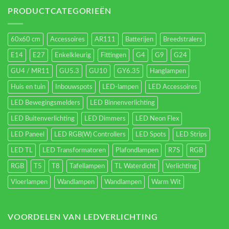
verlichting
energieverbruik.
PRODUCTCATEGORIEËN
60x60 cm
Accessoires
AR111
Batterijen
Breedstralers
E14
E27
Enkelkleurig
Fittingen
G4
G9
G24
GU4 / MR11
GU5.3
GU10
GY6.35
Hanglampen
Huis en tuin
Inbouwspots
LED-lampen
LED Accessoires
LED Bewegingsmelders
LED Binnenverlichting
LED Buitenverlichting
LED Dimmers
LED Neon Flex
LED Paneel
LED RGB(W) Controllers
LED Spots
LED Strips
LED TL
LED Transformatoren
Plafondlampen
R7S
RGB
RGB
T5
T8
Tafellampen
TL Waterdicht
Verlichting
Vloerlampen
Wandlampen
Wandlampen
Warm Wit
VOORDELEN VAN LEDVERLICHTING