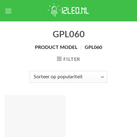
Skip
to
content
GPL060
PRODUCT MODEL
/
GPL060
FILTER