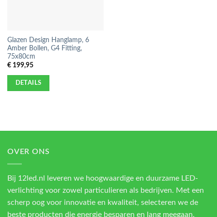
Glazen Design Hanglamp, 6
Amber Bollen, G4 Fitting,
75x80cm
€
199,95
DETAILS
OVER ONS
Bij 12led.nl leveren we hoogwaardige en duurzame LED-
verlichting voor zowel particulieren als bedrijven. Met een
scherp oog voor innovatie en kwaliteit, selecteren we de
beste producten die energie besparen en lang meegaan.