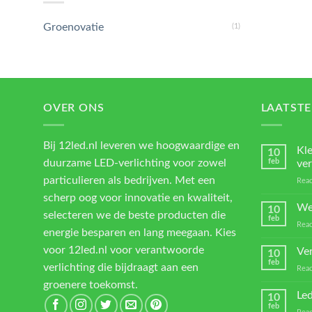
Groenovatie
(1)
OVER ONS
LAATSTE
Bij 12led.nl leveren we hoogwaardige en
Kl
10
duurzame LED-verlichting voor zowel
feb
ver
particulieren als bedrijven. Met een
Reac
scherp oog voor innovatie en kwaliteit,
We
10
selecteren we de beste producten die
feb
Reac
energie besparen en lang meegaan. Kies
voor 12led.nl voor verantwoorde
Ver
10
feb
verlichting die bijdraagt aan een
Reac
groenere toekomst.
Led
10
feb