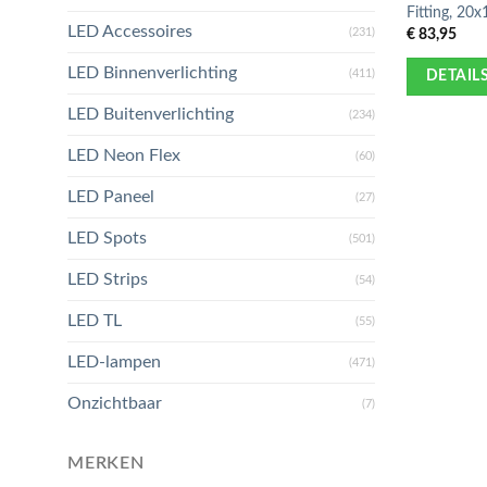
Fitting, 20
LED Accessoires
€
83,95
(231)
LED Binnenverlichting
(411)
DETAIL
LED Buitenverlichting
(234)
LED Neon Flex
(60)
LED Paneel
(27)
LED Spots
(501)
LED Strips
(54)
LED TL
(55)
LED-lampen
(471)
Onzichtbaar
(7)
MERKEN