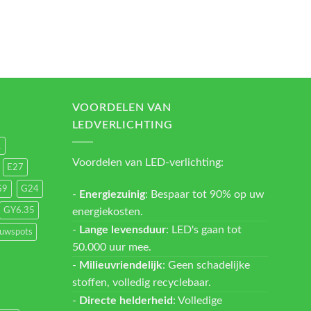
VOORDELEN VAN
LEDVERLICHTING
1
Voordelen van LED-verlichting:
E27
G9
G24
-
Energiezuinig
: Bespaar tot 90% op uw
energiekosten.
GY6.35
-
Lange levensduur
: LED's gaan tot
ouwspots
50.000 uur mee.
-
Milieuvriendelijk
: Geen schadelijke
stoffen, volledig recyclebaar.
-
Directe helderheid
: Volledige