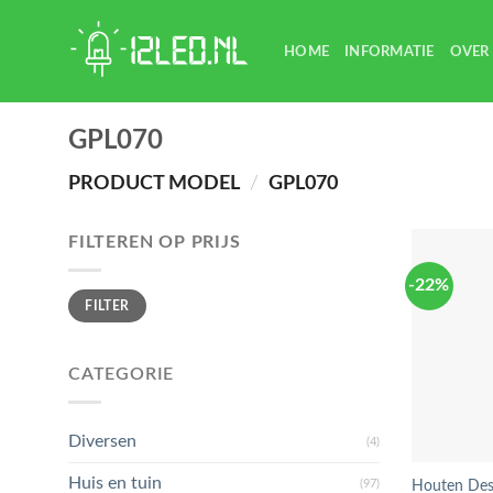
Skip
to
HOME
INFORMATIE
OVER
content
GPL070
PRODUCT MODEL
/
GPL070
FILTEREN OP PRIJS
-22%
Min.
Max.
FILTER
prijs
prijs
CATEGORIE
Diversen
(4)
Huis en tuin
(97)
Houten Des