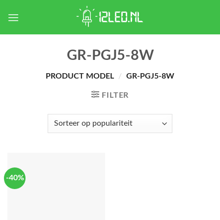
Skip
to
content
GR-PGJ5-8W
PRODUCT MODEL
/
GR-PGJ5-8W
FILTER
-40%