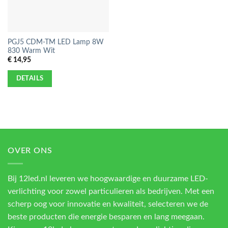
PGJ5 CDM-TM LED Lamp 8W
830 Warm Wit
€
14,95
DETAILS
OVER ONS
Bij 12led.nl leveren we hoogwaardige en duurzame LED-
verlichting voor zowel particulieren als bedrijven. Met een
scherp oog voor innovatie en kwaliteit, selecteren we de
beste producten die energie besparen en lang meegaan.