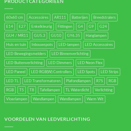
energieverbruik.
PRODUCTCATEGORIEËN
60x60 cm
Accessoires
AR111
Batterijen
Breedstralers
E14
E27
Enkelkleurig
Fittingen
G4
G9
G24
GU4 / MR11
GU5.3
GU10
GY6.35
Hanglampen
Huis en tuin
Inbouwspots
LED-lampen
LED Accessoires
LED Bewegingsmelders
LED Binnenverlichting
LED Buitenverlichting
LED Dimmers
LED Neon Flex
LED Paneel
LED RGB(W) Controllers
LED Spots
LED Strips
LED TL
LED Transformatoren
Plafondlampen
R7S
RGB
RGB
T5
T8
Tafellampen
TL Waterdicht
Verlichting
Vloerlampen
Wandlampen
Wandlampen
Warm Wit
VOORDELEN VAN LEDVERLICHTING