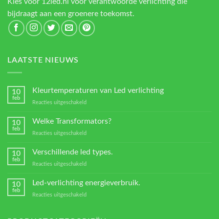
Kies voor 12led.nl voor verantwoorde verlichting die
bijdraagt aan een groenere toekomst.
LAATSTE NIEUWS
Kleurtemperaturen van Led verlichting
10
feb
voor
Reacties uitgeschakeld
Kleurtemperaturen
van
Welke Transformators?
10
Led
feb
voor
Reacties uitgeschakeld
verlichting
Welke
Transformators?
Verschillende led types.
10
feb
voor
Reacties uitgeschakeld
Verschillende
led
Led-verlichting energieverbruik.
10
types.
feb
voor
Reacties uitgeschakeld
Led-
verlichting