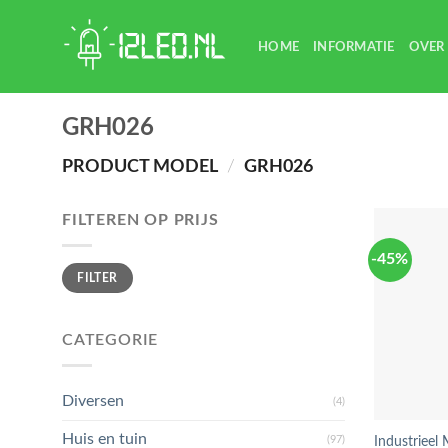
Skip
to
HOME
INFORMATIE
OVER
content
GRH026
PRODUCT MODEL
/
GRH026
FILTEREN OP PRIJS
-45%
Min.
Max.
FILTER
prijs
prijs
CATEGORIE
Diversen
(4)
Huis en tuin
(97)
Industrieel