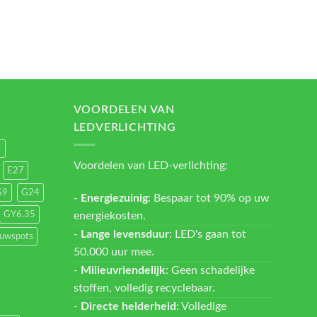
VOORDELEN VAN
LEDVERLICHTING
1
Voordelen van LED-verlichting:
E27
G9
G24
-
Energiezuinig
: Bespaar tot 90% op uw
energiekosten.
GY6.35
-
Lange levensduur
: LED's gaan tot
ouwspots
50.000 uur mee.
-
Milieuvriendelijk
: Geen schadelijke
stoffen, volledig recyclebaar.
-
Directe helderheid
: Volledige