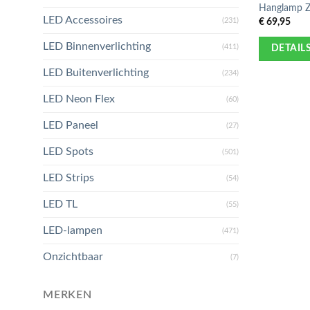
Hanglamp Z
LED Accessoires
€
69,95
(231)
LED Binnenverlichting
(411)
DETAIL
LED Buitenverlichting
(234)
LED Neon Flex
(60)
LED Paneel
(27)
LED Spots
(501)
LED Strips
(54)
LED TL
(55)
LED-lampen
(471)
Onzichtbaar
(7)
MERKEN