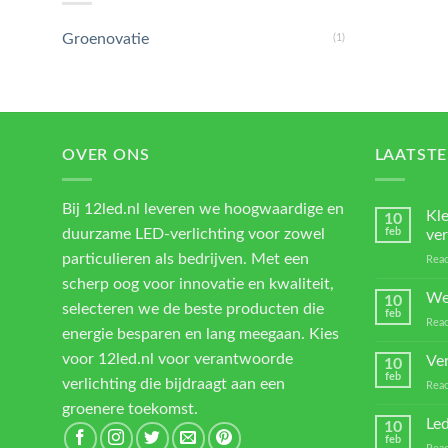
Groenovatie
(1)
OVER ONS
LAATSTE
Bij 12led.nl leveren we hoogwaardige en
Kl
10
duurzame LED-verlichting voor zowel
feb
ver
particulieren als bedrijven. Met een
Reac
scherp oog voor innovatie en kwaliteit,
We
10
selecteren we de beste producten die
feb
Reac
energie besparen en lang meegaan. Kies
voor 12led.nl voor verantwoorde
Ver
10
feb
verlichting die bijdraagt aan een
Reac
groenere toekomst.
Led
10
feb