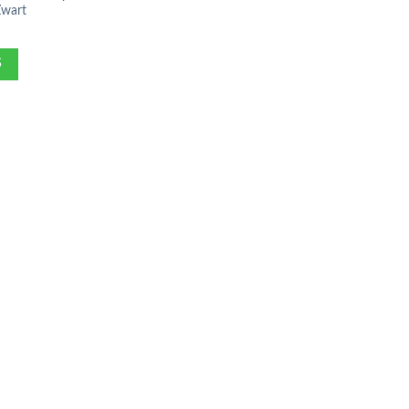
wart
S