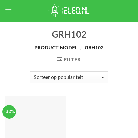
Skip
to
content
GRH102
PRODUCT MODEL
/
GRH102
FILTER
-33%