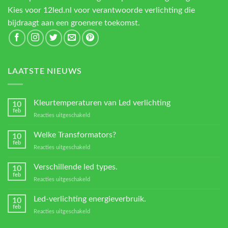
Kies voor 12led.nl voor verantwoorde verlichting die
bijdraagt aan een groenere toekomst.
LAATSTE NIEUWS
Kleurtemperaturen van Led verlichting
10
feb
voor
Reacties uitgeschakeld
Kleurtemperaturen
van
Welke Transformators?
10
Led
feb
voor
Reacties uitgeschakeld
verlichting
Welke
Transformators?
Verschillende led types.
10
feb
voor
Reacties uitgeschakeld
Verschillende
led
Led-verlichting energieverbruik.
10
types.
feb
voor
Reacties uitgeschakeld
Led-