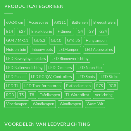
verlichting
energieverbruik.
PRODUCTCATEGORIEËN
60x60 cm
Accessoires
AR111
Batterijen
Breedstralers
E14
E27
Enkelkleurig
Fittingen
G4
G9
G24
GU4 / MR11
GU5.3
GU10
GY6.35
Hanglampen
Huis en tuin
Inbouwspots
LED-lampen
LED Accessoires
LED Bewegingsmelders
LED Binnenverlichting
LED Buitenverlichting
LED Dimmers
LED Neon Flex
LED Paneel
LED RGB(W) Controllers
LED Spots
LED Strips
LED TL
LED Transformatoren
Plafondlampen
R7S
RGB
RGB
T5
T8
Tafellampen
TL Waterdicht
Verlichting
Vloerlampen
Wandlampen
Wandlampen
Warm Wit
VOORDELEN VAN LEDVERLICHTING