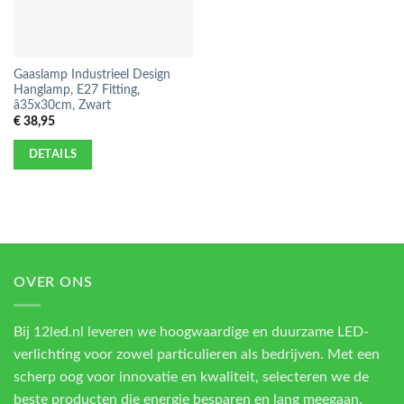
Gaaslamp Industrieel Design
Hanglamp, E27 Fitting,
â35x30cm, Zwart
€
38,95
DETAILS
OVER ONS
Bij 12led.nl leveren we hoogwaardige en duurzame LED-
verlichting voor zowel particulieren als bedrijven. Met een
scherp oog voor innovatie en kwaliteit, selecteren we de
beste producten die energie besparen en lang meegaan.