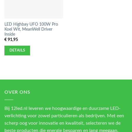
LED Highbay UFO 100W Pro
Koel Wit, MeanWell Driver
Inside
€
91,95
DETAILS
OVER ONS
Bij 12led.nl leveren we hoogwaardige en duurzame LED-
verlichting voor zowel particulieren als bedrijven. Met een
scherp oog voor innovatie en kwaliteit, selecteren we de
beste producten die energie besparen en lang meegaan.