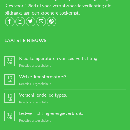
Kies voor 12led.nl voor verantwoorde verlichting die
bijdraagt aan een groenere toekomst.
LAATSTE NIEUWS
Kleurtemperaturen van Led verlichting
10
feb
voor
Reacties uitgeschakeld
Kleurtemperaturen
van
Welke Transformators?
10
Led
feb
voor
Reacties uitgeschakeld
verlichting
Welke
Transformators?
Verschillende led types.
10
feb
voor
Reacties uitgeschakeld
Verschillende
led
Led-verlichting energieverbruik.
10
types.
feb
voor
Reacties uitgeschakeld
Led-