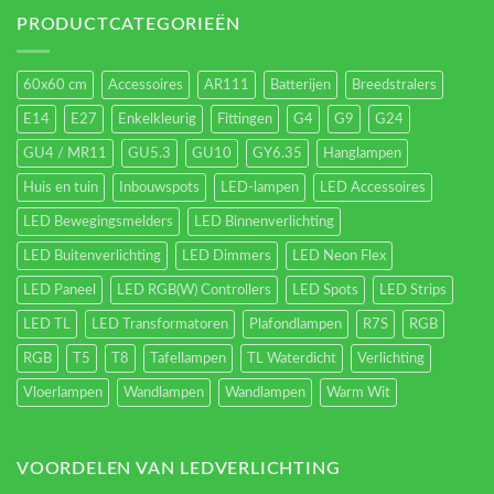
verlichting
energieverbruik.
PRODUCTCATEGORIEËN
60x60 cm
Accessoires
AR111
Batterijen
Breedstralers
E14
E27
Enkelkleurig
Fittingen
G4
G9
G24
GU4 / MR11
GU5.3
GU10
GY6.35
Hanglampen
Huis en tuin
Inbouwspots
LED-lampen
LED Accessoires
LED Bewegingsmelders
LED Binnenverlichting
LED Buitenverlichting
LED Dimmers
LED Neon Flex
LED Paneel
LED RGB(W) Controllers
LED Spots
LED Strips
LED TL
LED Transformatoren
Plafondlampen
R7S
RGB
RGB
T5
T8
Tafellampen
TL Waterdicht
Verlichting
Vloerlampen
Wandlampen
Wandlampen
Warm Wit
VOORDELEN VAN LEDVERLICHTING