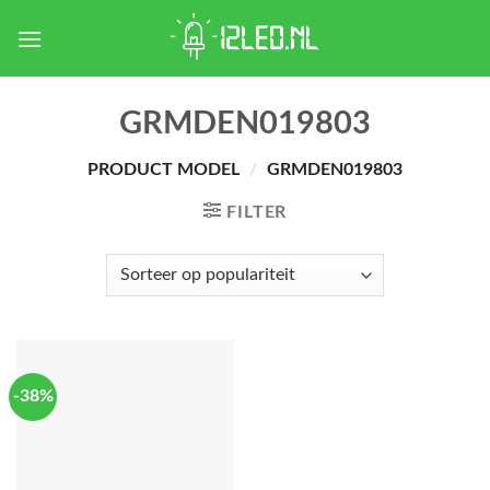
Skip
to
content
GRMDEN019803
PRODUCT MODEL
/
GRMDEN019803
FILTER
-38%