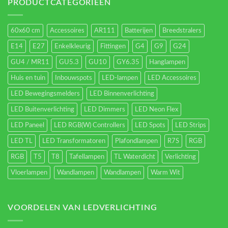
energieverbruik.
PRODUCTCATEGORIEËN
60x60 cm
Accessoires
AR111
Batterijen
Breedstralers
E14
E27
Enkelkleurig
Fittingen
G4
G9
G24
GU4 / MR11
GU5.3
GU10
GY6.35
Hanglampen
Huis en tuin
Inbouwspots
LED-lampen
LED Accessoires
LED Bewegingsmelders
LED Binnenverlichting
LED Buitenverlichting
LED Dimmers
LED Neon Flex
LED Paneel
LED RGB(W) Controllers
LED Spots
LED Strips
LED TL
LED Transformatoren
Plafondlampen
R7S
RGB
RGB
T5
T8
Tafellampen
TL Waterdicht
Verlichting
Vloerlampen
Wandlampen
Wandlampen
Warm Wit
VOORDELEN VAN LEDVERLICHTING