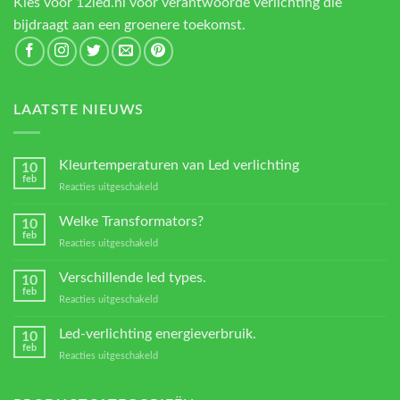
Kies voor 12led.nl voor verantwoorde verlichting die
bijdraagt aan een groenere toekomst.
LAATSTE NIEUWS
Kleurtemperaturen van Led verlichting
10
feb
voor
Reacties uitgeschakeld
Kleurtemperaturen
van
Welke Transformators?
10
Led
feb
voor
Reacties uitgeschakeld
verlichting
Welke
Transformators?
Verschillende led types.
10
feb
voor
Reacties uitgeschakeld
Verschillende
led
Led-verlichting energieverbruik.
10
types.
feb
voor
Reacties uitgeschakeld
Led-
verlichting