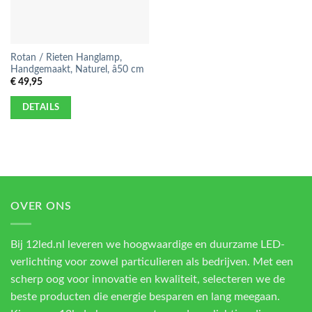
Rotan / Rieten Hanglamp,
Handgemaakt, Naturel, â50 cm
€
49,95
DETAILS
OVER ONS
Bij 12led.nl leveren we hoogwaardige en duurzame LED-
verlichting voor zowel particulieren als bedrijven. Met een
scherp oog voor innovatie en kwaliteit, selecteren we de
beste producten die energie besparen en lang meegaan.