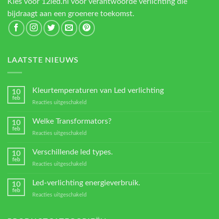
Kies voor 12led.nl voor verantwoorde verlichting die
bijdraagt aan een groenere toekomst.
LAATSTE NIEUWS
Kleurtemperaturen van Led verlichting
10
feb
voor
Reacties uitgeschakeld
Kleurtemperaturen
van
Welke Transformators?
10
Led
feb
voor
Reacties uitgeschakeld
verlichting
Welke
Transformators?
Verschillende led types.
10
feb
voor
Reacties uitgeschakeld
Verschillende
led
Led-verlichting energieverbruik.
10
types.
feb
voor
Reacties uitgeschakeld
Led-
verlichting