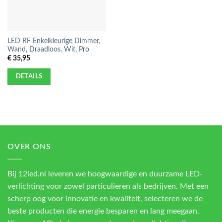
LED RF Enkelkleurige Dimmer,
Wand, Draadloos, Wit, Pro
€
35,95
DETAILS
OVER ONS
Bij 12led.nl leveren we hoogwaardige en duurzame LED-
verlichting voor zowel particulieren als bedrijven. Met een
scherp oog voor innovatie en kwaliteit, selecteren we de
beste producten die energie besparen en lang meegaan.