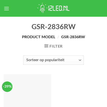
Skip
to
content
GSR-2836RW
PRODUCT MODEL
/
GSR-2836RW
FILTER
-39%