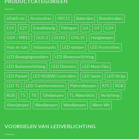
energieverbruik.
PRODUCTCATEGORIEËN
60x60 cm
Accessoires
AR111
Batterijen
Breedstralers
E14
E27
Enkelkleurig
Fittingen
G4
G9
G24
GU4 / MR11
GU5.3
GU10
GY6.35
Hanglampen
Huis en tuin
Inbouwspots
LED-lampen
LED Accessoires
LED Bewegingsmelders
LED Binnenverlichting
LED Buitenverlichting
LED Dimmers
LED Neon Flex
LED Paneel
LED RGB(W) Controllers
LED Spots
LED Strips
LED TL
LED Transformatoren
Plafondlampen
R7S
RGB
RGB
T5
T8
Tafellampen
TL Waterdicht
Verlichting
Vloerlampen
Wandlampen
Wandlampen
Warm Wit
VOORDELEN VAN LEDVERLICHTING