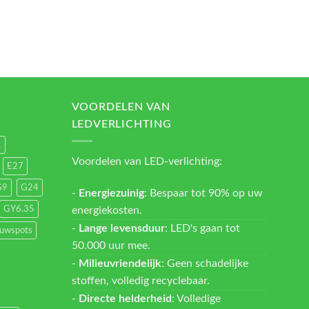
VOORDELEN VAN
LEDVERLICHTING
1
Voordelen van LED-verlichting:
E27
G9
G24
-
Energiezuinig
: Bespaar tot 90% op uw
energiekosten.
GY6.35
-
Lange levensduur
: LED's gaan tot
ouwspots
50.000 uur mee.
-
Milieuvriendelijk
: Geen schadelijke
stoffen, volledig recyclebaar.
-
Directe helderheid
: Volledige