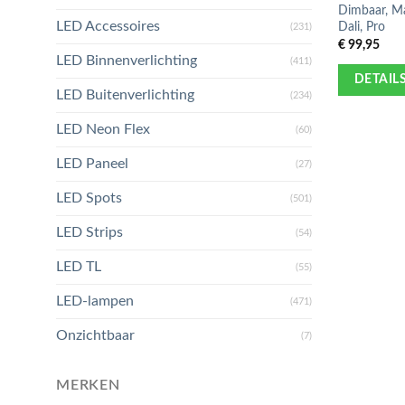
Dimbaar, Ma
LED Accessoires
Dali, Pro
(231)
€
99,95
LED Binnenverlichting
(411)
DETAIL
LED Buitenverlichting
(234)
LED Neon Flex
(60)
LED Paneel
(27)
LED Spots
(501)
LED Strips
(54)
LED TL
(55)
LED-lampen
(471)
Onzichtbaar
(7)
MERKEN