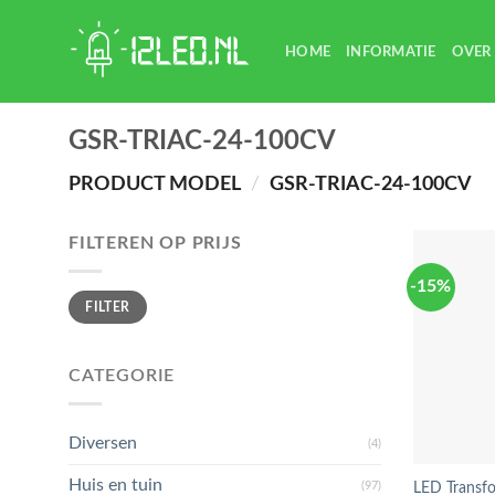
Skip
to
HOME
INFORMATIE
OVER
content
GSR-TRIAC-24-100CV
PRODUCT MODEL
/
GSR-TRIAC-24-100CV
FILTEREN OP PRIJS
-15%
Min.
Max.
FILTER
prijs
prijs
CATEGORIE
Diversen
(4)
Huis en tuin
(97)
LED Transf