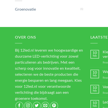
Groenovatie
(1)
OVER ONS
LAATSTE
Bij 12led.nl leveren we hoogwaardige en
Kl
10
duurzame LED-verlichting voor zowel
feb
ver
particulieren als bedrijven. Met een
Reac
scherp oog voor innovatie en kwaliteit,
We
10
selecteren we de beste producten die
feb
Reac
energie besparen en lang meegaan. Kies
voor 12led.nl voor verantwoorde
Ver
10
feb
verlichting die bijdraagt aan een
Reac
groenere toekomst.
Led
10
feb