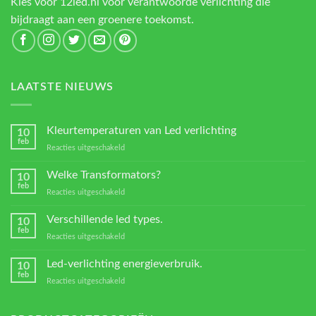
Kies voor 12led.nl voor verantwoorde verlichting die
bijdraagt aan een groenere toekomst.
LAATSTE NIEUWS
Kleurtemperaturen van Led verlichting
10
feb
voor
Reacties uitgeschakeld
Kleurtemperaturen
van
Welke Transformators?
10
Led
feb
voor
Reacties uitgeschakeld
verlichting
Welke
Transformators?
Verschillende led types.
10
feb
voor
Reacties uitgeschakeld
Verschillende
led
Led-verlichting energieverbruik.
10
types.
feb
voor
Reacties uitgeschakeld
Led-
verlichting