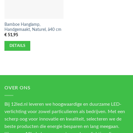
Bamboe Hanglamp,
Handgemaakt, Naturel, â40 cm
€
51,95
DETAILS
OVER ONS
Bij 12led.nl leveren we hoogwaardige en duurzame LED-
verlichting voor zowel particulieren als bedrijven. Met een
scherp oog voor innovatie en kwaliteit, selecteren we de
beste producten die energie besparen en lang meegaan.