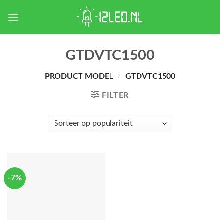
Skip
to
content
GTDVTC1500
PRODUCT MODEL
/
GTDVTC1500
FILTER
-7%