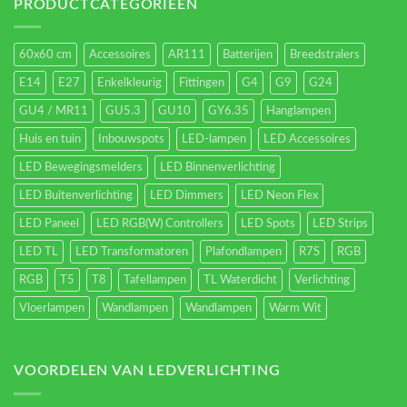
energieverbruik.
PRODUCTCATEGORIEËN
60x60 cm
Accessoires
AR111
Batterijen
Breedstralers
E14
E27
Enkelkleurig
Fittingen
G4
G9
G24
GU4 / MR11
GU5.3
GU10
GY6.35
Hanglampen
Huis en tuin
Inbouwspots
LED-lampen
LED Accessoires
LED Bewegingsmelders
LED Binnenverlichting
LED Buitenverlichting
LED Dimmers
LED Neon Flex
LED Paneel
LED RGB(W) Controllers
LED Spots
LED Strips
LED TL
LED Transformatoren
Plafondlampen
R7S
RGB
RGB
T5
T8
Tafellampen
TL Waterdicht
Verlichting
Vloerlampen
Wandlampen
Wandlampen
Warm Wit
VOORDELEN VAN LEDVERLICHTING