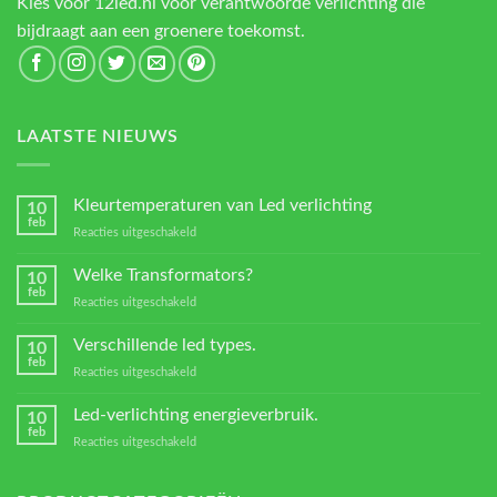
Kies voor 12led.nl voor verantwoorde verlichting die
bijdraagt aan een groenere toekomst.
LAATSTE NIEUWS
Kleurtemperaturen van Led verlichting
10
feb
voor
Reacties uitgeschakeld
Kleurtemperaturen
van
Welke Transformators?
10
Led
feb
voor
Reacties uitgeschakeld
verlichting
Welke
Transformators?
Verschillende led types.
10
feb
voor
Reacties uitgeschakeld
Verschillende
led
Led-verlichting energieverbruik.
10
types.
feb
voor
Reacties uitgeschakeld
Led-
verlichting