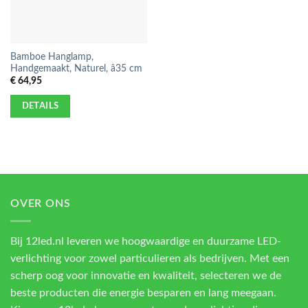
Bamboe Hanglamp,
Handgemaakt, Naturel, â35 cm
€
64,95
DETAILS
OVER ONS
Bij 12led.nl leveren we hoogwaardige en duurzame LED-
verlichting voor zowel particulieren als bedrijven. Met een
scherp oog voor innovatie en kwaliteit, selecteren we de
beste producten die energie besparen en lang meegaan.