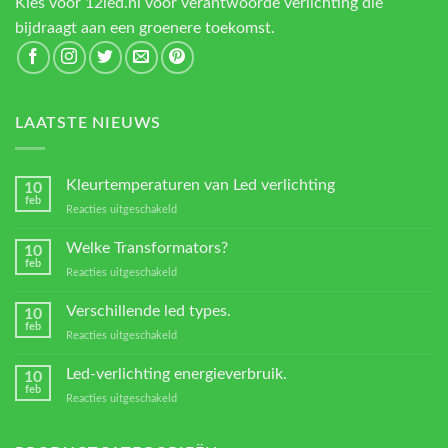
Kies voor 12led.nl voor verantwoorde verlichting die
bijdraagt aan een groenere toekomst.
LAATSTE NIEUWS
Kleurtemperaturen van Led verlichting
10
feb
voor
Reacties uitgeschakeld
Kleurtemperaturen
van
Welke Transformators?
10
Led
feb
voor
Reacties uitgeschakeld
verlichting
Welke
Transformators?
Verschillende led types.
10
feb
voor
Reacties uitgeschakeld
Verschillende
led
Led-verlichting energieverbruik.
10
types.
feb
voor
Reacties uitgeschakeld
Led-
verlichting