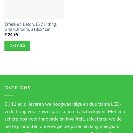
Tafellamp Beton, E27 Fitting,
Grijs/Chroom, â18x24cm
€
24,95
DETAILS
OVER ONS
Bij 12led.nl leveren we hoogwaardige en duurzame LED-
verlichting voor zowel particulieren als bedrijven. Met een
scherp oog voor innovatie en kwaliteit, selecteren we de
beste producten die energie besparen en lang meegaan.