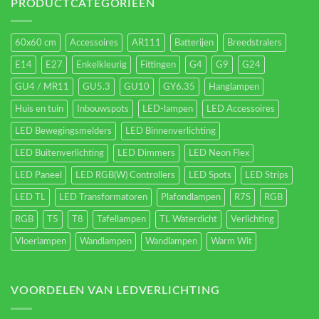
energieverbruik.
PRODUCTCATEGORIEËN
60x60 cm
Accessoires
AR111
Batterijen
Breedstralers
E14
E27
Enkelkleurig
Fittingen
G4
G9
G24
GU4 / MR11
GU5.3
GU10
GY6.35
Hanglampen
Huis en tuin
Inbouwspots
LED-lampen
LED Accessoires
LED Bewegingsmelders
LED Binnenverlichting
LED Buitenverlichting
LED Dimmers
LED Neon Flex
LED Paneel
LED RGB(W) Controllers
LED Spots
LED Strips
LED TL
LED Transformatoren
Plafondlampen
R7S
RGB
RGB
T5
T8
Tafellampen
TL Waterdicht
Verlichting
Vloerlampen
Wandlampen
Wandlampen
Warm Wit
VOORDELEN VAN LEDVERLICHTING