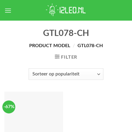
Skip
to
content
GTL078-CH
PRODUCT MODEL
/
GTL078-CH
FILTER
-67%