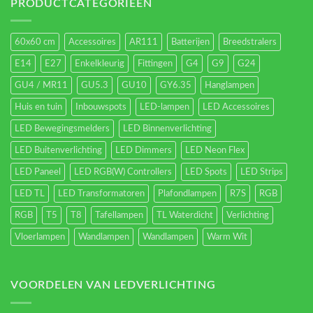
energieverbruik.
PRODUCTCATEGORIEËN
60x60 cm
Accessoires
AR111
Batterijen
Breedstralers
E14
E27
Enkelkleurig
Fittingen
G4
G9
G24
GU4 / MR11
GU5.3
GU10
GY6.35
Hanglampen
Huis en tuin
Inbouwspots
LED-lampen
LED Accessoires
LED Bewegingsmelders
LED Binnenverlichting
LED Buitenverlichting
LED Dimmers
LED Neon Flex
LED Paneel
LED RGB(W) Controllers
LED Spots
LED Strips
LED TL
LED Transformatoren
Plafondlampen
R7S
RGB
RGB
T5
T8
Tafellampen
TL Waterdicht
Verlichting
Vloerlampen
Wandlampen
Wandlampen
Warm Wit
VOORDELEN VAN LEDVERLICHTING