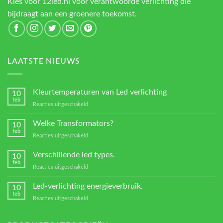
Kies voor 12led.nl voor verantwoorde verlichting die
bijdraagt aan een groenere toekomst.
LAATSTE NIEUWS
Kleurtemperaturen van Led verlichting
10
feb
voor
Reacties uitgeschakeld
Kleurtemperaturen
van
Welke Transformators?
10
Led
feb
voor
Reacties uitgeschakeld
verlichting
Welke
Transformators?
Verschillende led types.
10
feb
voor
Reacties uitgeschakeld
Verschillende
led
Led-verlichting energieverbruik.
10
types.
feb
voor
Reacties uitgeschakeld
Led-
verlichting