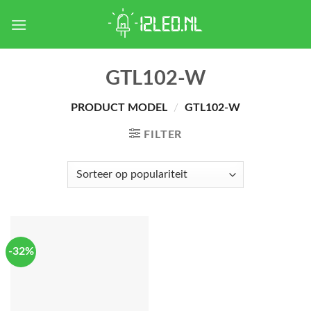
Skip
to
content
GTL102-W
PRODUCT MODEL
/
GTL102-W
FILTER
-32%