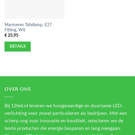
Marmeren Tafellamp, E27
Fitting, Wit
€
25,95
DETAILS
OVER ONS
Bij 12led.nl leveren we hoogwaardige en duurzame LED-
verlichting voor zowel particulieren als bedrijven. Met een
scherp oog voor innovatie en kwaliteit, selecteren we de
beste producten die energie besparen en lang meegaan.