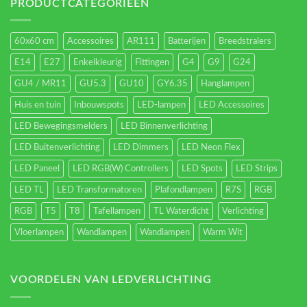
energieverbruik.
PRODUCTCATEGORIEËN
60x60 cm
Accessoires
AR111
Batterijen
Breedstralers
E14
E27
Enkelkleurig
Fittingen
G4
G9
G24
GU4 / MR11
GU5.3
GU10
GY6.35
Hanglampen
Huis en tuin
Inbouwspots
LED-lampen
LED Accessoires
LED Bewegingsmelders
LED Binnenverlichting
LED Buitenverlichting
LED Dimmers
LED Neon Flex
LED Paneel
LED RGB(W) Controllers
LED Spots
LED Strips
LED TL
LED Transformatoren
Plafondlampen
R7S
RGB
RGB
T5
T8
Tafellampen
TL Waterdicht
Verlichting
Vloerlampen
Wandlampen
Wandlampen
Warm Wit
VOORDELEN VAN LEDVERLICHTING