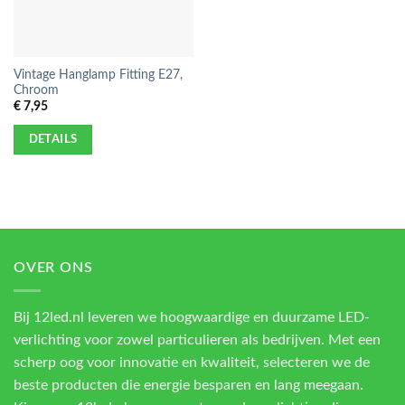
Vintage Hanglamp Fitting E27,
Chroom
€
7,95
DETAILS
OVER ONS
Bij 12led.nl leveren we hoogwaardige en duurzame LED-
verlichting voor zowel particulieren als bedrijven. Met een
scherp oog voor innovatie en kwaliteit, selecteren we de
beste producten die energie besparen en lang meegaan.