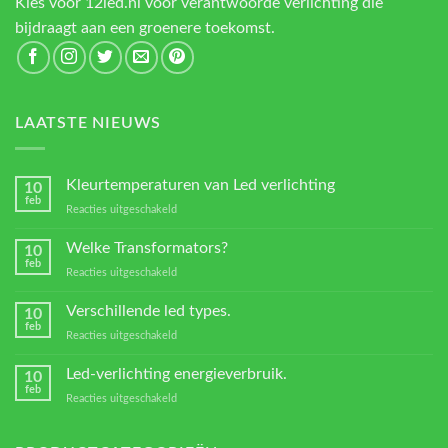
Kies voor 12led.nl voor verantwoorde verlichting die
bijdraagt aan een groenere toekomst.
LAATSTE NIEUWS
Kleurtemperaturen van Led verlichting
10
feb
voor
Reacties uitgeschakeld
Kleurtemperaturen
van
Welke Transformators?
10
Led
feb
voor
Reacties uitgeschakeld
verlichting
Welke
Transformators?
Verschillende led types.
10
feb
voor
Reacties uitgeschakeld
Verschillende
led
Led-verlichting energieverbruik.
10
types.
feb
voor
Reacties uitgeschakeld
Led-
verlichting