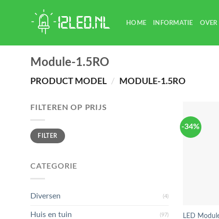
Skip
to
HOME
INFORMATIE
OVER
content
Module-1.5RO
PRODUCT MODEL
/
MODULE-1.5RO
FILTEREN OP PRIJS
-34%
Min.
Max.
FILTER
prijs
prijs
CATEGORIE
Diversen
(4)
Huis en tuin
(97)
LED Modul