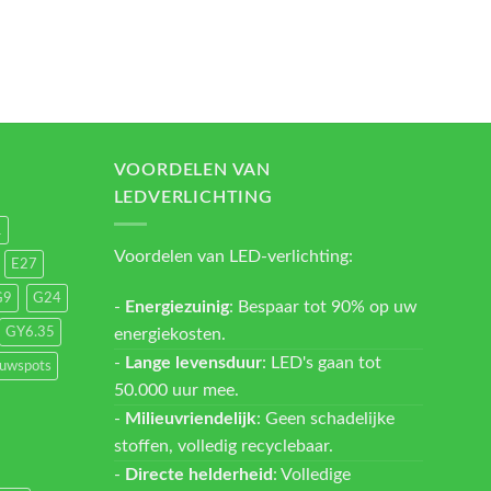
VOORDELEN VAN
LEDVERLICHTING
1
Voordelen van LED-verlichting:
E27
G9
G24
-
Energiezuinig
: Bespaar tot 90% op uw
energiekosten.
GY6.35
-
Lange levensduur
: LED's gaan tot
ouwspots
50.000 uur mee.
-
Milieuvriendelijk
: Geen schadelijke
stoffen, volledig recyclebaar.
-
Directe helderheid
: Volledige