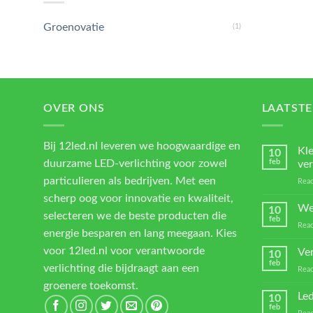
Groenovatie
(1)
OVER ONS
LAATSTE
Bij 12led.nl leveren we hoogwaardige en
Kl
10
duurzame LED-verlichting voor zowel
feb
ver
particulieren als bedrijven. Met een
Reac
scherp oog voor innovatie en kwaliteit,
We
10
selecteren we de beste producten die
feb
Reac
energie besparen en lang meegaan. Kies
voor 12led.nl voor verantwoorde
Ver
10
feb
verlichting die bijdraagt aan een
Reac
groenere toekomst.
Led
10
feb