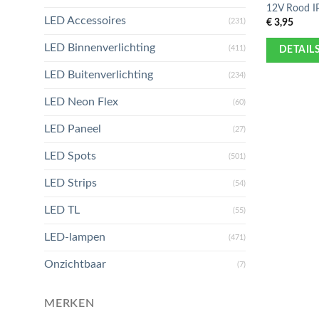
12V Rood I
LED Accessoires
€
3,95
(231)
LED Binnenverlichting
(411)
DETAIL
LED Buitenverlichting
(234)
LED Neon Flex
(60)
LED Paneel
(27)
LED Spots
(501)
LED Strips
(54)
LED TL
(55)
LED-lampen
(471)
Onzichtbaar
(7)
MERKEN