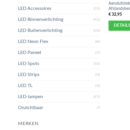
Aansluitste
LED Accessoires
Afstandsbed
(231)
€
32,95
LED Binnenverlichting
(411)
DETAIL
LED Buitenverlichting
(234)
LED Neon Flex
(60)
LED Paneel
(27)
LED Spots
(501)
LED Strips
(54)
LED TL
(55)
LED-lampen
(471)
Onzichtbaar
(7)
MERKEN