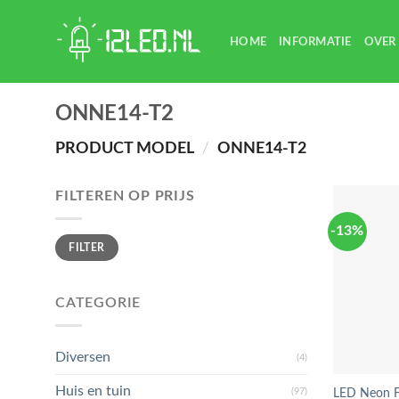
Skip
to
HOME
INFORMATIE
OVER
content
ONNE14-T2
PRODUCT MODEL
/
ONNE14-T2
FILTEREN OP PRIJS
-13%
Min.
Max.
FILTER
prijs
prijs
CATEGORIE
Diversen
(4)
Huis en tuin
(97)
LED Neon F