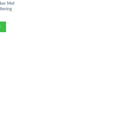
kker Met
iening
S