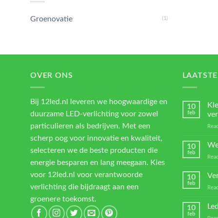
Groenovatie
(1)
OVER ONS
LAATSTE
Bij 12led.nl leveren we hoogwaardige en
Kl
10
duurzame LED-verlichting voor zowel
feb
ver
particulieren als bedrijven. Met een
Reac
scherp oog voor innovatie en kwaliteit,
We
10
selecteren we de beste producten die
feb
Reac
energie besparen en lang meegaan. Kies
voor 12led.nl voor verantwoorde
Ver
10
feb
verlichting die bijdraagt aan een
Reac
groenere toekomst.
Led
10
feb