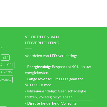
VOORDELEN VAN
LEDVERLICHTING
1
Voordelen van LED-verlichting:
E27
G9
G24
-
Energiezuinig
: Bespaar tot 90% op uw
energiekosten.
GY6.35
-
Lange levensduur
: LED's gaan tot
ouwspots
50.000 uur mee.
-
Milieuvriendelijk
: Geen schadelijke
stoffen, volledig recyclebaar.
-
Directe helderheid
: Volledige