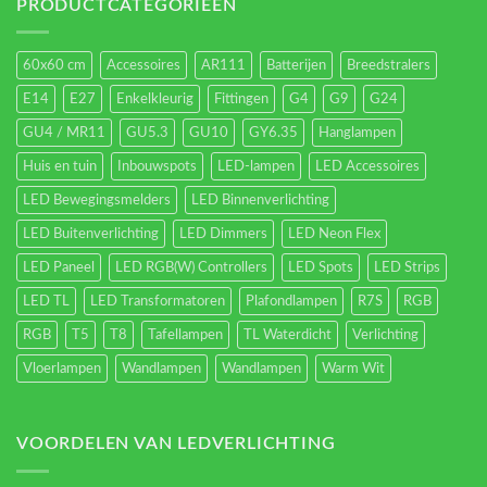
energieverbruik.
PRODUCTCATEGORIEËN
60x60 cm
Accessoires
AR111
Batterijen
Breedstralers
E14
E27
Enkelkleurig
Fittingen
G4
G9
G24
GU4 / MR11
GU5.3
GU10
GY6.35
Hanglampen
Huis en tuin
Inbouwspots
LED-lampen
LED Accessoires
LED Bewegingsmelders
LED Binnenverlichting
LED Buitenverlichting
LED Dimmers
LED Neon Flex
LED Paneel
LED RGB(W) Controllers
LED Spots
LED Strips
LED TL
LED Transformatoren
Plafondlampen
R7S
RGB
RGB
T5
T8
Tafellampen
TL Waterdicht
Verlichting
Vloerlampen
Wandlampen
Wandlampen
Warm Wit
VOORDELEN VAN LEDVERLICHTING