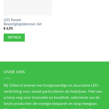
LED Paneel
Bevestigingsklemmen Set
€
6,95
DETAILS
OVER ONS
Bij 12led.nl leveren we hoogwaardige en duurzame LED-
verlichting voor zowel particulieren als bedrijven. Met een
scherp oog voor innovatie en kwaliteit, selecteren we de
beste producten die energie besparen en lang meegaan.