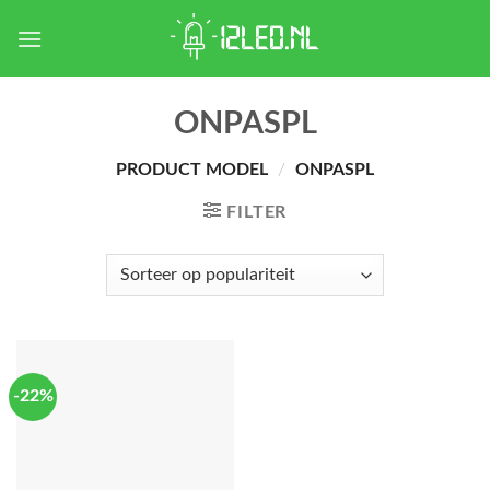
Skip
to
content
ONPASPL
PRODUCT MODEL
/
ONPASPL
FILTER
-22%