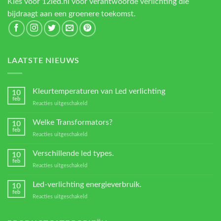
Kies voor 12led.nl voor verantwoorde verlichting die
bijdraagt aan een groenere toekomst.
LAATSTE NIEUWS
Kleurtemperaturen van Led verlichting
10
feb
voor
Reacties uitgeschakeld
Kleurtemperaturen
van
Welke Transformators?
10
Led
feb
voor
Reacties uitgeschakeld
verlichting
Welke
Transformators?
Verschillende led types.
10
feb
voor
Reacties uitgeschakeld
Verschillende
led
Led-verlichting energieverbruik.
10
types.
feb
voor
Reacties uitgeschakeld
Led-
verlichting