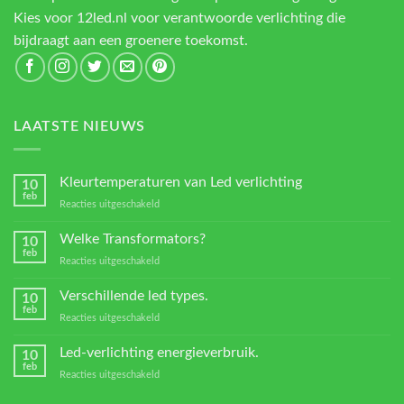
Kies voor 12led.nl voor verantwoorde verlichting die
bijdraagt aan een groenere toekomst.
LAATSTE NIEUWS
Kleurtemperaturen van Led verlichting
10
feb
voor
Reacties uitgeschakeld
Kleurtemperaturen
van
Welke Transformators?
10
Led
feb
voor
Reacties uitgeschakeld
verlichting
Welke
Transformators?
Verschillende led types.
10
feb
voor
Reacties uitgeschakeld
Verschillende
led
Led-verlichting energieverbruik.
10
types.
feb
voor
Reacties uitgeschakeld
Led-