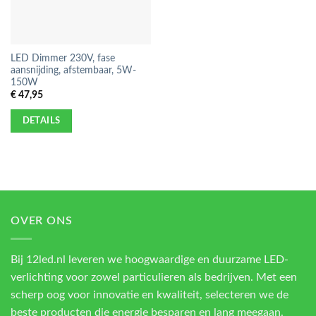
LED Dimmer 230V, fase
aansnijding, afstembaar, 5W-
150W
€
47,95
DETAILS
OVER ONS
Bij 12led.nl leveren we hoogwaardige en duurzame LED-
verlichting voor zowel particulieren als bedrijven. Met een
scherp oog voor innovatie en kwaliteit, selecteren we de
beste producten die energie besparen en lang meegaan.