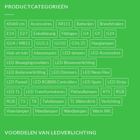
verlichting
energieverbruik.
PRODUCTCATEGORIEËN
60x60 cm
Accessoires
AR111
Batterijen
Breedstralers
E14
E27
Enkelkleurig
Fittingen
G4
G9
G24
GU4 / MR11
GU5.3
GU10
GY6.35
Hanglampen
Huis en tuin
Inbouwspots
LED-lampen
LED Accessoires
LED Bewegingsmelders
LED Binnenverlichting
LED Buitenverlichting
LED Dimmers
LED Neon Flex
LED Paneel
LED RGB(W) Controllers
LED Spots
LED Strips
LED TL
LED Transformatoren
Plafondlampen
R7S
RGB
RGB
T5
T8
Tafellampen
TL Waterdicht
Verlichting
Vloerlampen
Wandlampen
Wandlampen
Warm Wit
VOORDELEN VAN LEDVERLICHTING