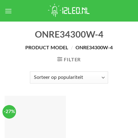
Skip
to
content
ONRE34300W-4
PRODUCT MODEL
/
ONRE34300W-4
FILTER
-27%