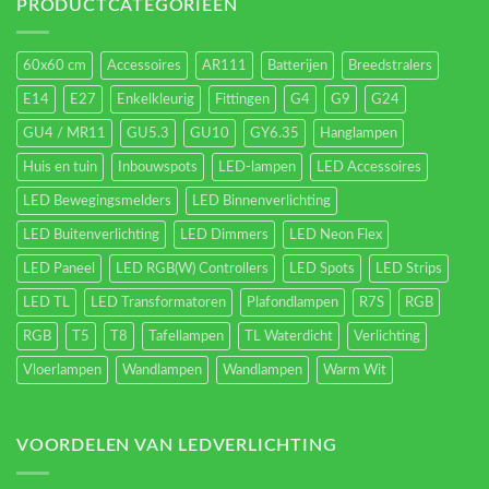
energieverbruik.
PRODUCTCATEGORIEËN
60x60 cm
Accessoires
AR111
Batterijen
Breedstralers
E14
E27
Enkelkleurig
Fittingen
G4
G9
G24
GU4 / MR11
GU5.3
GU10
GY6.35
Hanglampen
Huis en tuin
Inbouwspots
LED-lampen
LED Accessoires
LED Bewegingsmelders
LED Binnenverlichting
LED Buitenverlichting
LED Dimmers
LED Neon Flex
LED Paneel
LED RGB(W) Controllers
LED Spots
LED Strips
LED TL
LED Transformatoren
Plafondlampen
R7S
RGB
RGB
T5
T8
Tafellampen
TL Waterdicht
Verlichting
Vloerlampen
Wandlampen
Wandlampen
Warm Wit
VOORDELEN VAN LEDVERLICHTING