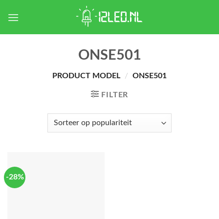
Skip
to
content
ONSE501
PRODUCT MODEL
/
ONSE501
FILTER
-28%