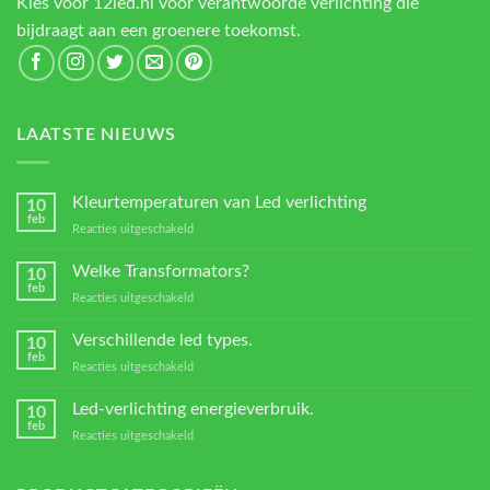
Kies voor 12led.nl voor verantwoorde verlichting die
bijdraagt aan een groenere toekomst.
LAATSTE NIEUWS
Kleurtemperaturen van Led verlichting
10
feb
voor
Reacties uitgeschakeld
Kleurtemperaturen
van
Welke Transformators?
10
Led
feb
voor
Reacties uitgeschakeld
verlichting
Welke
Transformators?
Verschillende led types.
10
feb
voor
Reacties uitgeschakeld
Verschillende
led
Led-verlichting energieverbruik.
10
types.
feb
voor
Reacties uitgeschakeld
Led-
verlichting