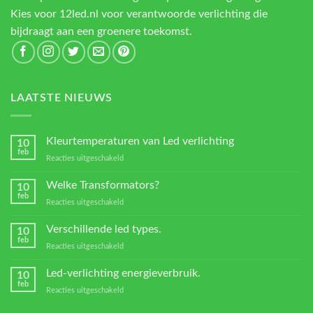
Kies voor 12led.nl voor verantwoorde verlichting die
bijdraagt aan een groenere toekomst.
LAATSTE NIEUWS
Kleurtemperaturen van Led verlichting
10
feb
voor
Reacties uitgeschakeld
Kleurtemperaturen
van
Welke Transformators?
10
Led
feb
voor
Reacties uitgeschakeld
verlichting
Welke
Transformators?
Verschillende led types.
10
feb
voor
Reacties uitgeschakeld
Verschillende
led
Led-verlichting energieverbruik.
10
types.
feb
voor
Reacties uitgeschakeld
Led-