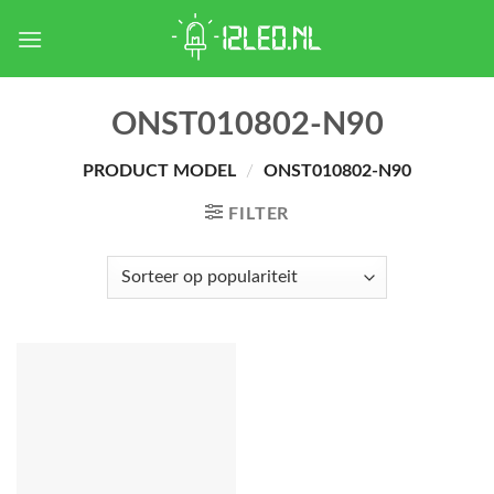
Skip
to
content
ONST010802-N90
PRODUCT MODEL
/
ONST010802-N90
FILTER