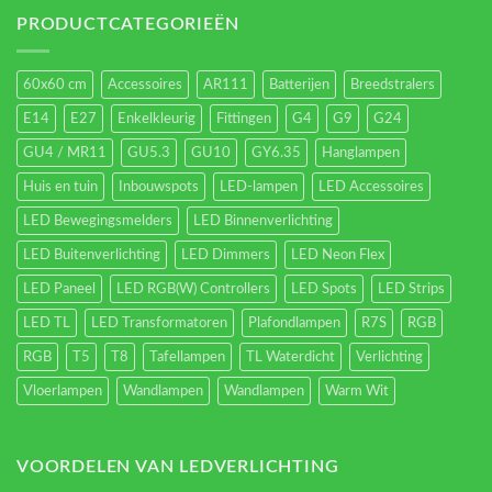
verlichting
energieverbruik.
PRODUCTCATEGORIEËN
60x60 cm
Accessoires
AR111
Batterijen
Breedstralers
E14
E27
Enkelkleurig
Fittingen
G4
G9
G24
GU4 / MR11
GU5.3
GU10
GY6.35
Hanglampen
Huis en tuin
Inbouwspots
LED-lampen
LED Accessoires
LED Bewegingsmelders
LED Binnenverlichting
LED Buitenverlichting
LED Dimmers
LED Neon Flex
LED Paneel
LED RGB(W) Controllers
LED Spots
LED Strips
LED TL
LED Transformatoren
Plafondlampen
R7S
RGB
RGB
T5
T8
Tafellampen
TL Waterdicht
Verlichting
Vloerlampen
Wandlampen
Wandlampen
Warm Wit
VOORDELEN VAN LEDVERLICHTING