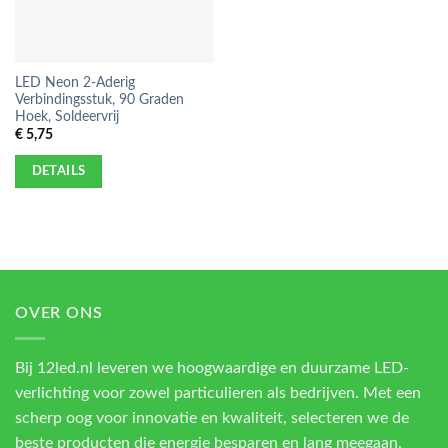
LED Neon 2-Aderig
Verbindingsstuk, 90 Graden
Hoek, Soldeervrij
€
5,75
DETAILS
OVER ONS
Bij 12led.nl leveren we hoogwaardige en duurzame LED-
verlichting voor zowel particulieren als bedrijven. Met een
scherp oog voor innovatie en kwaliteit, selecteren we de
beste producten die energie besparen en lang meegaan.