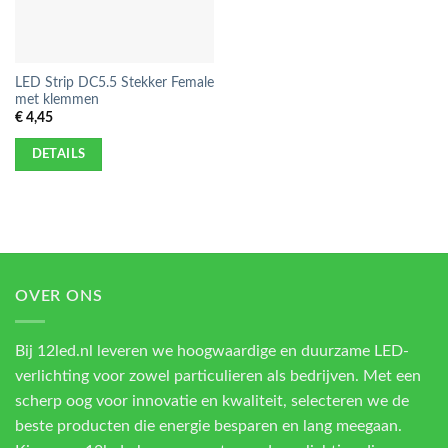
LED Strip DC5.5 Stekker Female
met klemmen
€
4,45
DETAILS
OVER ONS
Bij 12led.nl leveren we hoogwaardige en duurzame LED-
verlichting voor zowel particulieren als bedrijven. Met een
scherp oog voor innovatie en kwaliteit, selecteren we de
beste producten die energie besparen en lang meegaan.