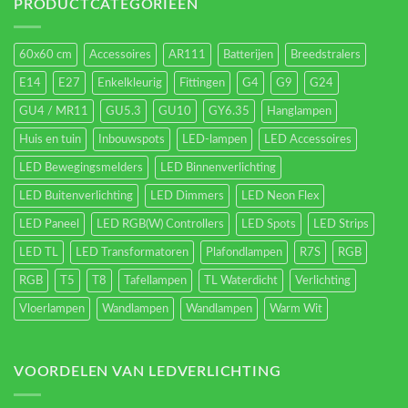
energieverbruik.
PRODUCTCATEGORIEËN
60x60 cm
Accessoires
AR111
Batterijen
Breedstralers
E14
E27
Enkelkleurig
Fittingen
G4
G9
G24
GU4 / MR11
GU5.3
GU10
GY6.35
Hanglampen
Huis en tuin
Inbouwspots
LED-lampen
LED Accessoires
LED Bewegingsmelders
LED Binnenverlichting
LED Buitenverlichting
LED Dimmers
LED Neon Flex
LED Paneel
LED RGB(W) Controllers
LED Spots
LED Strips
LED TL
LED Transformatoren
Plafondlampen
R7S
RGB
RGB
T5
T8
Tafellampen
TL Waterdicht
Verlichting
Vloerlampen
Wandlampen
Wandlampen
Warm Wit
VOORDELEN VAN LEDVERLICHTING