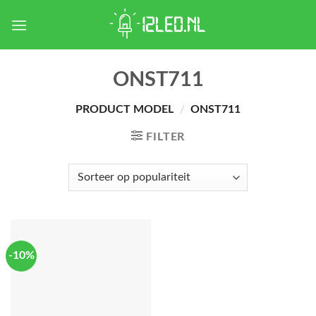
Skip
to
content
ONST711
PRODUCT MODEL
/
ONST711
FILTER
-10%