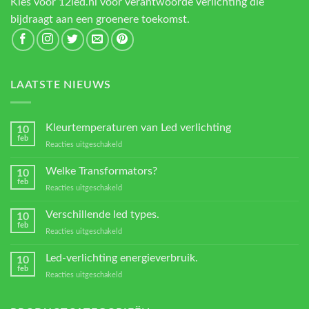
Kies voor 12led.nl voor verantwoorde verlichting die
bijdraagt aan een groenere toekomst.
LAATSTE NIEUWS
Kleurtemperaturen van Led verlichting
10
feb
voor
Reacties uitgeschakeld
Kleurtemperaturen
van
Welke Transformators?
10
Led
feb
voor
Reacties uitgeschakeld
verlichting
Welke
Transformators?
Verschillende led types.
10
feb
voor
Reacties uitgeschakeld
Verschillende
led
Led-verlichting energieverbruik.
10
types.
feb
voor
Reacties uitgeschakeld
Led-
verlichting