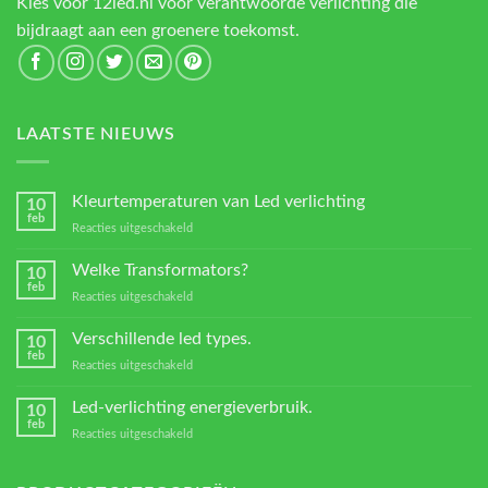
Kies voor 12led.nl voor verantwoorde verlichting die
bijdraagt aan een groenere toekomst.
LAATSTE NIEUWS
Kleurtemperaturen van Led verlichting
10
feb
voor
Reacties uitgeschakeld
Kleurtemperaturen
van
Welke Transformators?
10
Led
feb
voor
Reacties uitgeschakeld
verlichting
Welke
Transformators?
Verschillende led types.
10
feb
voor
Reacties uitgeschakeld
Verschillende
led
Led-verlichting energieverbruik.
10
types.
feb
voor
Reacties uitgeschakeld
Led-
verlichting