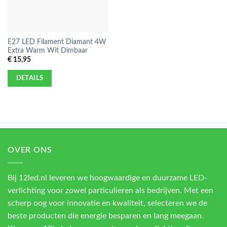
E27 LED Filament Diamant 4W
Extra Warm Wit Dimbaar
€
15,95
DETAILS
OVER ONS
Bij 12led.nl leveren we hoogwaardige en duurzame LED-
verlichting voor zowel particulieren als bedrijven. Met een
scherp oog voor innovatie en kwaliteit, selecteren we de
beste producten die energie besparen en lang meegaan.