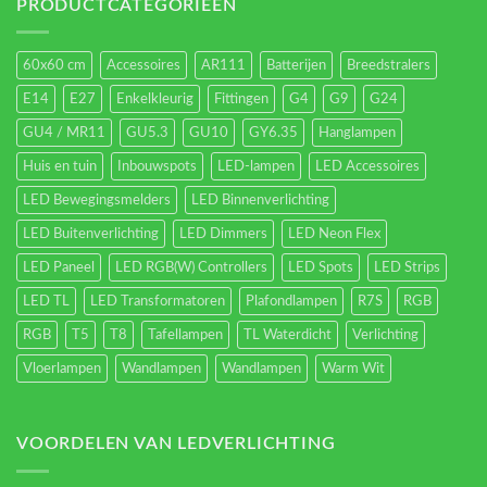
energieverbruik.
PRODUCTCATEGORIEËN
60x60 cm
Accessoires
AR111
Batterijen
Breedstralers
E14
E27
Enkelkleurig
Fittingen
G4
G9
G24
GU4 / MR11
GU5.3
GU10
GY6.35
Hanglampen
Huis en tuin
Inbouwspots
LED-lampen
LED Accessoires
LED Bewegingsmelders
LED Binnenverlichting
LED Buitenverlichting
LED Dimmers
LED Neon Flex
LED Paneel
LED RGB(W) Controllers
LED Spots
LED Strips
LED TL
LED Transformatoren
Plafondlampen
R7S
RGB
RGB
T5
T8
Tafellampen
TL Waterdicht
Verlichting
Vloerlampen
Wandlampen
Wandlampen
Warm Wit
VOORDELEN VAN LEDVERLICHTING