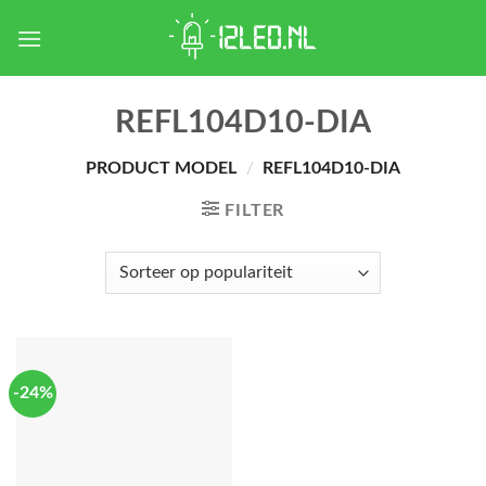
Skip
to
content
REFL104D10-DIA
PRODUCT MODEL
/
REFL104D10-DIA
FILTER
-24%